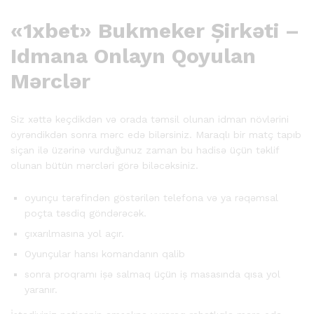
«1xbet» Bukmeker Şirkəti –
Idmana Onlayn Qoyulan
Mərclər
Siz xəttə keçdikdən və orada təmsil olunan idman növlərini
öyrəndikdən sonra mərc edə bilərsiniz. Maraqlı bir matç tapıb
siçan ilə üzərinə vurduğunuz zaman bu hadisə üçün təklif
olunan bütün mərcləri görə biləcəksiniz.
oyunçu tərəfindən göstərilən telefona və ya rəqəmsal
poçta təsdiq göndərəcək.
çıxarılmasına yol açır.
Oyunçular hansı komandanın qalib
sonra proqramı işə salmaq üçün iş masasında qısa yol
yaranır.