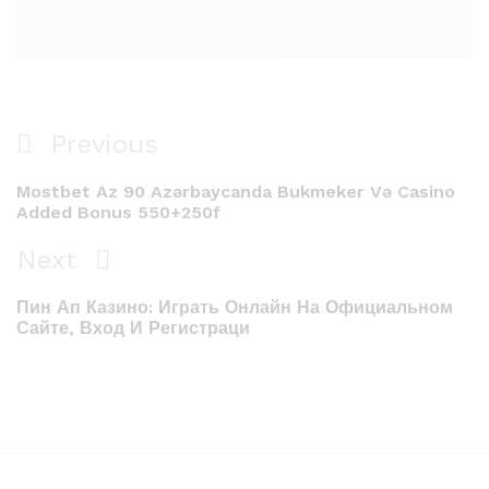
Navigare
Previous
Previous
în
Post
Mostbet Az 90 Azərbaycanda Bukmeker Və Casino
articole
Added Bonus 550+250f
Next
Next
Post
Пин Ап Казино: Играть Онлайн На Официальном
Сайте, Вход И Регистраци