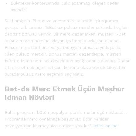
Bukmeker kontorlarında pul qazanmaq kifayət qədər
asandir.”
Siz həmçinin iPhone və ya Android-də mobil proqramını
quraşdıra bilərsiniz. 1xBet az pulsuz mərclər şəklində heç bir
depozit bonusu vermir. Bir mərc qazanarkən, müştəri 1xBet
pulsuz mərcin nominal dəyəri çıxılmaqla uduşları alacaq.
Pulsuz mərc hər hansı və ya müəyyən əmsalla yerləşdirilə
bilən pulsuz mərcdir. Bonus mərcini qazandıqda, müştəri
1xBet arizona nominal dəyərindən aşağı ödəniş alacaq. Ondan
istifadə etmək üçün nəticəni kupona əlavə etmək kifayətdir,
burada pulsuz mərc seçimini seçirsiniz.
Bet-də Mərc Etmək Üçün Məşhur
Idman Növləri
Bahis proqramı bütün populyar platformalar üçün aktualdır.
Proqramla mərc oynamağa başlamaq üçün yenidən
qeydiyyatdan keçməyinizə ehtiyac yoxdur?
1xbet online