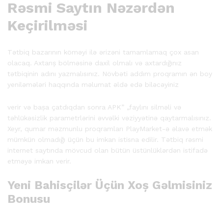
Rəsmi Saytın Nəzərdən
Keçirilməsi
Tətbiq bazarının köməyi ilə ərizəni tamamlamaq çox asan
olacaq. Axtarış bölməsinə daxil olmalı və axtardığınız
tətbiqinin adını yazmalısınız. Növbəti addım proqramın ən boy
yeniləmələri haqqında məlumat əldə edə biləcəyiniz
verir və başa çatdıqdan sonra APK” „faylını silməli və
təhlükəsizlik parametrlərini əvvəlki vəziyyətinə qaytarmalısınız.
Xeyr, qumar məzmunlu proqramları PlayMarket-ə əlavə etmək
mümkün olmadığı üçün bu imkan istisna edilir. Tətbiq rəsmi
internet saytında mövcud olan bütün üstünlüklərdən istifadə
etməyə imkan verir.
Yeni Bahisçilər Üçün Xoş Gəlmisiniz
Bonusu