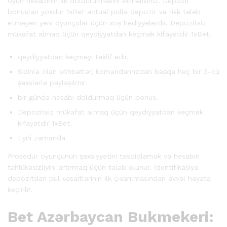
oyun hesabının ilk doldurulmasını etməlisiniz. Depozit
bonusları yoxdur 1xBet actual pulla depozit və risk tələb
etməyən yeni oyunçular üçün xoş hədiyyələrdir. Depozitsiz
mükafat almaq üçün qeydiyyatdan keçmək kifayətdir 1xBet.
qeydiyyatdan keçməyi təklif edir.
Sizinlə olan söhbətlər, komandamızdan başqa heç bir 3-cü
şəxslərlə paylaşılmır.
bir gündə hesabı doldurmaq üçün bonus.
Depozitsiz mükafat almaq üçün qeydiyyatdan keçmək
kifayətdir 1xBet.
Eyni zamanda
Prosedur oyunçunun şəxsiyyətini təsdiqləmək və hesabın
təhlükəsizliyini artırmaq üçün tələb olunur. İdentifikasiya
depozitdən pul vəsaitlərinin ilk çıxarılmasından əvvəl həyata
keçirilir.
Bet Azərbaycan Bukmekeri: