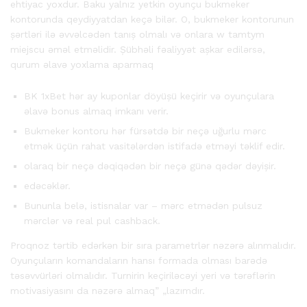
ehtiyac yoxdur. Baku yalnız yetkin oyunçu bukmeker
kontorunda qeydiyyatdan keçə bilər. O, bukmeker kontorunun
şərtləri ilə əvvəlcədən tanış olmalı və onlara w tamtym
miejscu əməl etməlidir. Şübhəli fəaliyyət aşkar edilərsə,
qurum əlavə yoxlama aparmaq
BK 1xBet hər ay kuponlar döyüşü keçirir və oyunçulara
əlavə bonus almaq imkanı verir.
Bukmeker kontoru hər fürsətdə bir neçə uğurlu mərc
etmək üçün rahat vasitələrdən istifadə etməyi təklif edir.
olaraq bir neçə dəqiqədən bir neçə günə qədər dəyişir.
edəcəklər.
Bununla belə, istisnalar var – mərc etmədən pulsuz
mərclər və real pul cashback.
Proqnoz tərtib edərkən bir sıra parametrlər nəzərə alınmalıdır.
Oyunçuların komandaların hansı formada olması barədə
təsəvvürləri olmalıdır. Turnirin keçiriləcəyi yeri və tərəflərin
motivasiyasını da nəzərə almaq” „lazımdır.