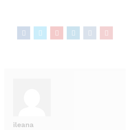
ileana