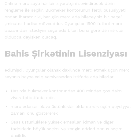
Online mərc saytı hər bir ziyarətçini sevindirəcək dərin
rəngləmə ilə seçilir. Bukmeker kontorunun fərqli xüsusiyyəti
ondan ibarətdir ki, hər gün mərc edə biləcəyiniz bir neçə”
„minutes hadisə mövcuddur. Oyunçular 1500 futbol mərc
bazarından istədiyini seçə edə bilər, buna görə də mərclər
olduqca dəyişkən olacaq.
Bahis Şirkətinin Lisenziyası
edilmişdi. Oyunçular olanak daxilində mərc etmək üçün mərc
saytının beynəlxalq versiyasından istifadə edə bilərlər.
Hazırda bukmeker kontorundan 400 mindən çox daimi
ziyarətçi istifadə edir.
mərc edənlər əlavə üstünlüklər əldə etmək üçün qeydiyyat
zamanı onu göstərərək
Əsas üstünlüklərə yüksək əmsallar, idman və digər
tədbirlərin böyük seçimi və zəngin added bonus seçimi
daxildir.