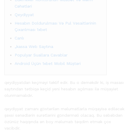
Cəhətləri
Qeydiyyat
Hesabın Doldurulması Və Pul Vəsaitlərinin
Çıxarılması 1xbet
Canlı
„kassa Web Saytına
Populyar Suallara Cavablar
Android Üçün 1xbet Mobil Müştəri
qeydiyyatdan keçməyi təklif edir. Bu o deməkdir ki, iş masası
saytından tətbiqə keçid yeni hesabın açılması ilə müşayiət
olunmamalıdır.
qeydiyyat zamanı göstərilən məlumatlarla müqayisə ediləcək
şəxsi sənədlərin surətlərini göndərməli olacaq. Bu səbəbdən
özünüz haqqında ən boy məlumatı təqdim etmək çox
vacibdir.