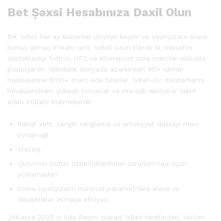
Bet Şəxsi Hesabınıza Daxil Olun
BK 1xBet hər ay kuponlar döyüşü keçirir və oyunçulara əlavə
bonus almaq imkanı verir. 1xBet uzun illərdir ki, inkişafını
dəstəklədiyi futbol, UFC və kibersport üzrə mərclər xüsusilə
populyardır. Gündəlik dünyada azarkeşləri 90+ idman
hadisələrinə 1000+ mərc edə bilərlər. 1xBet-öz müştərilərini
həvəsləndirən, yüksək bonuslar və maraqlı aksiyalar təklif
edən etibarlı bukmekerdir.
Rahat xətt, zəngin rəngləmə və əməliyyat dəstəyi mərc
oynamağı
olacaq.
Qurumun bütün üstünlüklərindən yararlanmaq üçün
yoxlamadan
sonra oyunçuların mövcud parametrlərə əlavə və
dəyişikliklər etməyə ehtiyacı
„1xKassa 2022 ci ildə Rəsmi olaraq 1xBet tərəfindən, Verilən