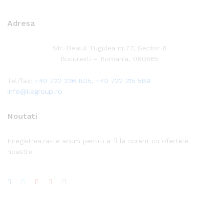
Adresa
Str. Dealul Tugulea nr.77, Sector 6
Bucuresti – Romania, 060865
Tel/fax:
+40 722 236 805
,
+40 722 315 589
info@ilegroup.ro
Noutati
Inregistreaza-te acum pentru a fi la curent cu ofertele
noastre