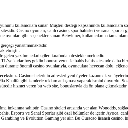
 oyununu kullanıcılara sunar. Müşteri desteği kapsamında kullanıcılara s
itesidir. Casino oyunları, canlı casino, spor bahisleri ve sanal sporlar 
ine oyunları gibi seçenekler sunan Betwinner, kullanıcılarına tam anlamı
ç gerçeği yansıtmamaktadır.
k etmiştir.
gelen yazılım tedarikçileri tarafından desteklenmektedir.
 TL’ye kadar hoş geldin bonusu veren Jetbahis bahis sitesinde daha birç
çıkan durante önemli casino oyunlarıyla, oyunculara heyecan dolu, eğlenc
ceksiniz. Casino sitelerinin adresleri yeni üyeler kazanmak ve üyelerin
e Mia Khalifa gibi isimlerle reklam anlaşması yaparak ismini duyurdu. 
süredir hizmet veren bu web site, bonuslarıyla da ön plana çıkmaktadır
lma imkanına sahiptir. Casino siteleri arasında yer alan Wonodds, sağlad
bahis, Esports ve Sanal Sporlar gibi özel bölümler de içerir. Ayrıca, can
mbling ve Evolution Gaming yer alır. Bu Curacao lisanslı casino, hızlı