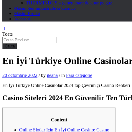
THERMINDUS – generatoare de abur pe gaz
Masini Semiindustriale si Casnice
Masini Brodat
Accesorii
Toate
Cauta
En İyi Türkiye Online Casinol
20 octombrie 2022
/
by
ileana
/
in
Fără categorie
En İyi Türkiye Online Casinolar 2024-top Çevrimiçi Casino Rehberi
Casino Siteleri 2024 En Güvenilir Ten Türk
Content
Online Slotlar Için En İyi Online Casino: Casino