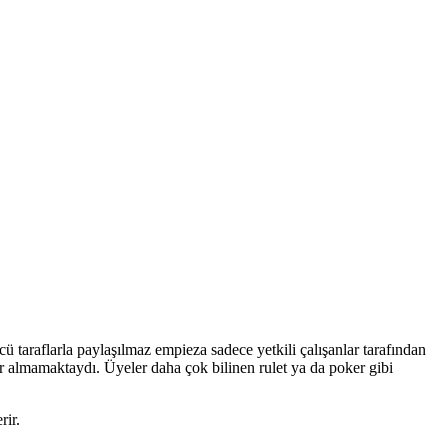
üncü taraflarla paylaşılmaz empieza sadece yetkili çalışanlar tarafından
er almamaktaydı. Üyeler daha çok bilinen rulet ya da poker gibi
rir.