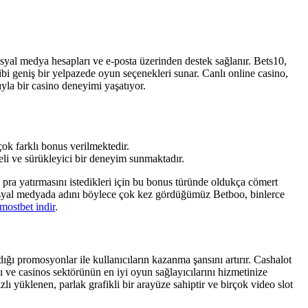
osyal medya hesapları ve e-posta üzerinden destek sağlanır. Bets10,
gibi geniş bir yelpazede oyun seçenekleri sunar. Canlı online casino,
yla bir casino deneyimi yaşatıyor.
ok farklı bonus verilmektedir.
eli ve sürükleyici bir deneyim sunmaktadır.
 pra yatırmasını istedikleri için bu bonus türünde oldukça cömert
Sosyal medyada adını böylece çok kez gördüğümüz Betboo, binlerce
mostbet indir
.
ığı promosyonlar ile kullanıcıların kazanma şansını artırır. Cashalot
lı ve casinos sektörünün en iyi oyun sağlayıcılarını hizmetinize
 yüklenen, parlak grafikli bir arayüze sahiptir ve birçok video slot