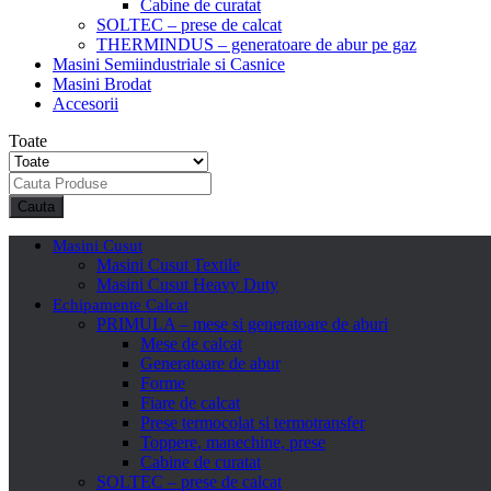
Cabine de curatat
SOLTEC – prese de calcat
THERMINDUS – generatoare de abur pe gaz
Masini Semiindustriale si Casnice
Masini Brodat
Accesorii
Toate
Cauta
Masini Cusut
Masini Cusut Textile
Masini Cusut Heavy Duty
Echipamente Calcat
PRIMULA – mese si generatoare de aburi
Mese de calcat
Generatoare de abur
Forme
Fiare de calcat
Prese termocolat si termotransfer
Toppere, manechine, prese
Cabine de curatat
SOLTEC – prese de calcat