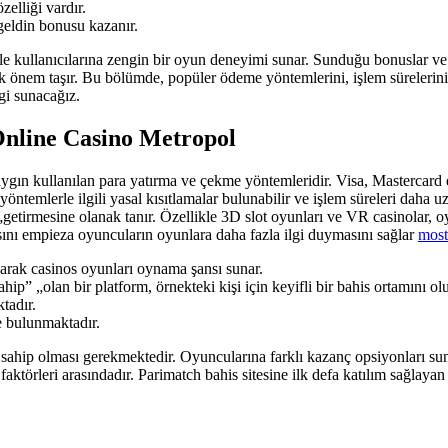
zelliği vardır.
geldin bonusu kazanır.
 ile kullanıcılarına zengin bir oyun deneyimi sunar. Sunduğu bonuslar 
k önem taşır. Bu bölümde, popüler ödeme yöntemlerini, işlem sürelerini,
gi sunacağız.
 Online Casino Metropol
 yaygın kullanılan para yatırma ve çekme yöntemleridir. Visa, Mastercard
öntemlerle ilgili yasal kısıtlamalar bulunabilir ve işlem süreleri daha uz
etirmesine olanak tanır. Özellikle 3D slot oyunları ve VR casinolar, oy
masını empieza oyuncuların oyunlara daha fazla ilgi duymasını sağlar
most
arak casinos oyunları oynama şansı sunar.
hip” „olan bir platform, örnekteki kişi için keyifli bir bahis ortamını ol
tadır.
de bulunmaktadır.
re sahip olması gerekmektedir. Oyuncularına farklı kazanç opsiyonları sun
 faktörleri arasındadır. Parimatch bahis sitesine ilk defa katılım sağlaya