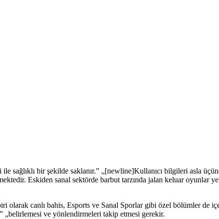
i ile sağlıklı bir şekilde saklanır.” „[newline]Kullanıcı bilgileri asla üç
mektedir. Eskiden sanal sektörde barbut tarzında jalan keluar oyunlar y
ri olarak canlı bahis, Esports ve Sanal Sporlar gibi özel bölümler de içe
” „belirlemesi ve yönlendirmeleri takip etmesi gerekir.