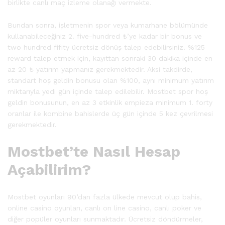
birlikte canlı maç izleme olanağı vermekte.
Bundan sonra, işletmenin spor veya kumarhane bölümünde
kullanabileceğiniz 2. five-hundred ₺’ye kadar bir bonus ve
two hundred fifity ücretsiz dönüş talep edebilirsiniz. %125
reward talep etmek için, kayıttan sonraki 30 dakika içinde en
az 20 ₺ yatırım yapmanız gerekmektedir. Aksi takdirde,
standart hoş geldin bonusu olan %100, aynı minimum yatırım
miktarıyla yedi gün içinde talep edilebilir. Mostbet spor hoş
geldin bonusunun, en az 3 etkinlik empieza minimum 1. forty
oranlar ile kombine bahislerde üç gün içinde 5 kez çevrilmesi
gerekmektedir.
Mostbet’te Nasıl Hesap
Açabilirim?
Mostbet oyunları 90’dan fazla ülkede mevcut olup bahis,
online casino oyunları, canlı on line casino, canlı poker ve
diğer popüler oyunları sunmaktadır. Ücretsiz döndürmeler,