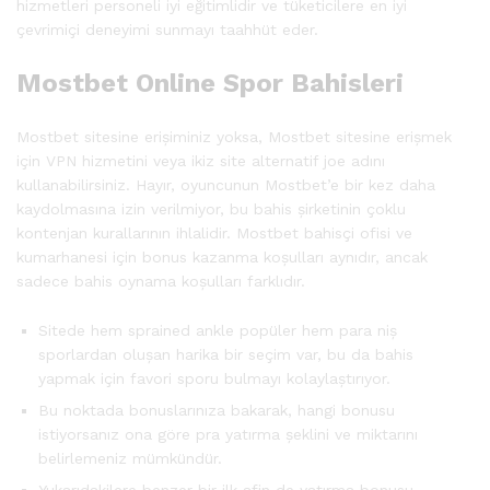
hizmetleri personeli iyi eğitimlidir ve tüketicilere en iyi
çevrimiçi deneyimi sunmayı taahhüt eder.
Mostbet Online Spor Bahisleri
Mostbet sitesine erişiminiz yoksa, Mostbet sitesine erişmek
için VPN hizmetini veya ikiz site alternatif joe adını
kullanabilirsiniz. Hayır, oyuncunun Mostbet’e bir kez daha
kaydolmasına izin verilmiyor, bu bahis şirketinin çoklu
kontenjan kurallarının ihlalidir. Mostbet bahisçi ofisi ve
kumarhanesi için bonus kazanma koşulları aynıdır, ancak
sadece bahis oynama koşulları farklıdır.
Sitede hem sprained ankle popüler hem para niş
sporlardan oluşan harika bir seçim var, bu da bahis
yapmak için favori sporu bulmayı kolaylaştırıyor.
Bu noktada bonuslarınıza bakarak, hangi bonusu
istiyorsanız ona göre pra yatırma şeklini ve miktarını
belirlemeniz mümkündür.