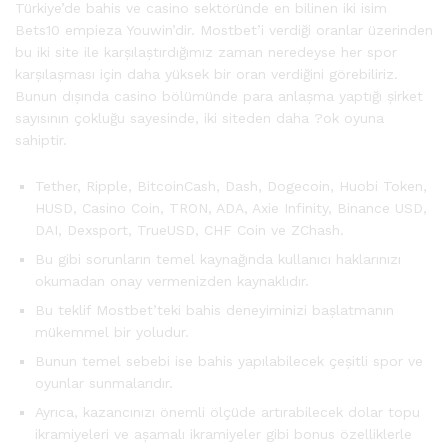
Türkiye’de bahis ve casino sektöründe en bilinen iki isim
Bets10 empieza Youwin’dir. Mostbet’i verdiği oranlar üzerinden
bu iki site ile karşılaştırdığımız zaman neredeyse her spor
karşılaşması için daha yüksek bir oran verdiğini görebiliriz.
Bunun dışında casino bölümünde para anlaşma yaptığı şirket
sayısının çokluğu sayesinde, iki siteden daha ?ok oyuna
sahiptir.
Tether, Ripple, BitcoinCash, Dash, Dogecoin, Huobi Token,
HUSD, Casino Coin, TRON, ADA, Axie Infinity, Binance USD,
DAI, Dexsport, TrueUSD, CHF Coin ve ZChash.
Bu gibi sorunların temel kaynağında kullanıcı haklarınızı
okumadan onay vermenizden kaynaklıdır.
Bu teklif Mostbet’teki bahis deneyiminizi başlatmanın
mükemmel bir yoludur.
Bunun temel sebebi ise bahis yapılabilecek çeşitli spor ve
oyunlar sunmalarıdır.
Ayrıca, kazancınızı önemli ölçüde artırabilecek dolar topu
ikramiyeleri ve aşamalı ikramiyeler gibi bonus özelliklerle