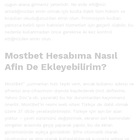
uygun alana girmeniz yeterlidir. Ne elde ettiğinizi
anladığınızdan emin olmak için kodla ilişkili tüm hüküm ve
koşulları okuduğunuzdan emin olun. Promosyon kodları
yalnızca belirli spor bahisleri hizmetleri için geçerli olabilir, bu
nedenle kullanmadan önce gerekirse iki kez kontrol
ettiğinizden emin olun.
Mostbet Hesabıma Nasıl
Afin De Ekleyebilirim?
MostBet” „uzmanları hızlı tepki verir, ancak kullanıcı adınızı ve
şifrenizi ana cihazınızın dışında kaydederek (not defterine,
Yahoo Doc’a vb. yazarak) bu tür durumlardan kaçınmanız
önerilir. MostBet’in resmi web sitesi Türkçe de dahil olmak
üzere 37 dilde yerelleştirilmiştir. Türkiye için ayrı bir alan
yoktur – çeviri sürümünü değiştirmek, ekranın üst kısmındaki
simgeler arasında geçiş yaparak yapılır, bu da ekran
görüntüsünde açıkça görülebilir. Şifre otomatik olarak
oluşturulur ve giriş olarak kullanılabilecek e-posta adresi ve