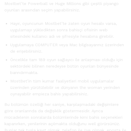
Mostbet’te Powerball ve Huge Millions gibi çeşitli piyango
oyunları arasından seçim yapabilirsiniz.
Hayır, oyuncunun Mostbet’te zaten oyun hesabı varsa,
uygulamayı yükledikten sonra bahisçi ofisinin web
sitesindeki kullanıcı adı ve şifresiyle hesabına girebilir.
Uygulamaya COMPUTER veya Mac bilgisayarınız üzerinden
de erişebilirsiniz.
Öncelikle tam 189 oyun sağlayıcı ile anlaşması olduğu için
sektördeki bilinen neredeyse bütün oyunları bünyesinde
barındırmakta.
MostBet’in tüm kumar faaliyetleri mobil uygulamalar
üzerinden yürütülebilir ve dünyanın the woman yerinden
oynayabilir empieza bahis yapabilirsiniz.
Bu bölümün özelliği her saniye, karşılaşmadaki değişimlere
göre oranlarında da değişiklik göstermesidir. Ayrıca
mücadelenin sonralarda bölümlerinde kimi bahis seçenekleri
kapanırken, yenilerinin açılmakta olduğunu weil görürsünüz.
Bunlar tek tuşla kayıt olmak, telefon ile üye olmak, eposta ile