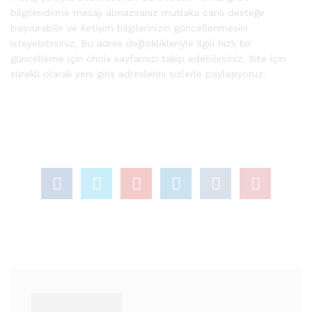
bilgilendirme mesajı almazsanız mutlaka canlı desteğe
başvurabilir ve iletişim bilgilerinizin güncellenmesini
isteyebilirsiniz. Bu adres değişiklikleriyle ilgili hızlı bir
güncelleme için choix sayfamızı takip edebilirsiniz. Site için
sürekli olarak yeni giriş adreslerini sizlerle paylaşıyoruz.