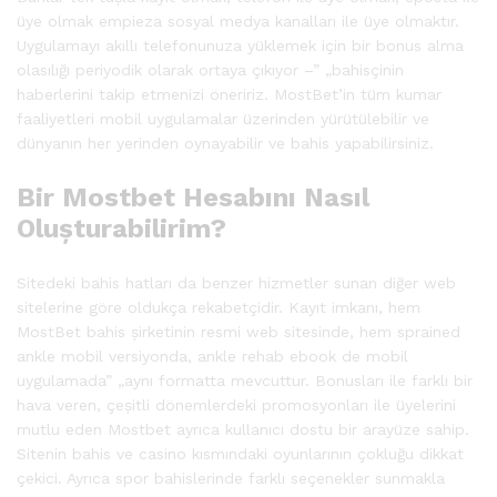
üye olmak empieza sosyal medya kanalları ile üye olmaktır.
Uygulamayı akıllı telefonunuza yüklemek için bir bonus alma
olasılığı periyodik olarak ortaya çıkıyor –” „bahisçinin
haberlerini takip etmenizi öneririz. MostBet’in tüm kumar
faaliyetleri mobil uygulamalar üzerinden yürütülebilir ve
dünyanın her yerinden oynayabilir ve bahis yapabilirsiniz.
Bir Mostbet Hesabını Nasıl
Oluşturabilirim?
Sitedeki bahis hatları da benzer hizmetler sunan diğer web
sitelerine göre oldukça rekabetçidir. Kayıt imkanı, hem
MostBet bahis şirketinin resmi web sitesinde, hem sprained
ankle mobil versiyonda, ankle rehab ebook de mobil
uygulamada” „aynı formatta mevcuttur. Bonusları ile farklı bir
hava veren, çeşitli dönemlerdeki promosyonları ile üyelerini
mutlu eden Mostbet ayrıca kullanıcı dostu bir arayüze sahip.
Sitenin bahis ve casino kısmındaki oyunlarının çokluğu dikkat
çekici. Ayrıca spor bahislerinde farklı seçenekler sunmakla