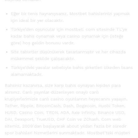
Eğer bir tenis hayranıysanız, Mostbet bahislerinizi yapmak
için ideal bir yer olacaktır.
Türkiye’den oyuncular için mostbet. com sitesinde TL’ye
kadar bahis oynamak veya casino oynamak için (isteğe
göre) hoş geldin bonusu vardır.
Site tabletler düşünülerek tasarlanmıştır ve her cihazda
mükemmel şekilde çalışacaktır.
Türkiye’deki yasalar sebebiyle bahis şirketleri ülkeden lisans
alamamaktadır.
Bahsiniz kazanırsa, size karşı bahis oynayan kişiden para
alırsınız. Canlı yayınlar düzenleyen onaylı canlı
krupiyerlerimizle canlı casino oyunlarının heyecanını yaşayın.
Tether, Ripple, BitcoinCash, Dash, Dogecoin, Huobi Token,
HUSD, Casino Coin, TRON, ADA, Axie Infinity, Binance USD,
DAI, Dexsport, TrueUSD, CHF Coin ve ZChash. Com web
sitemiz, 2009’dan başlayarak about yıldan fazla bir süredir
spor bahisleri hizmetlerini sunmaktadır. Mostbet’teki müşteri