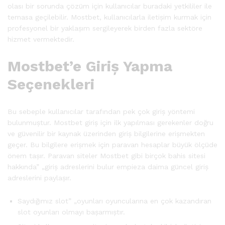
olası bir sorunda çözüm için kullanıcılar buradaki yetkililer ile
temasa geçilebilir. Mostbet, kullanıcılarla iletişim kurmak için
profesyonel bir yaklaşım sergileyerek birden fazla sektöre
hizmet vermektedir.
Mostbet’e Giriş Yapma
Seçenekleri
Bu sebeple kullanıcılar tarafından pek çok giriş yöntemi
bulunmuştur. Mostbet giriş için ilk yapılması gerekenler doğru
ve güvenilir bir kaynak üzerinden giriş bilgilerine erişmekten
geçer. Bu bilgilere erişmek için paravan hesaplar büyük ölçüde
önem taşır. Paravan siteler Mostbet gibi birçok bahis sitesi
hakkında” „giriş adreslerini bulur empieza daima güncel giriş
adreslerini paylaşır.
Saydığımız slot” „oyunları oyuncularına en çok kazandıran
slot oyunları olmayı başarmıştır.