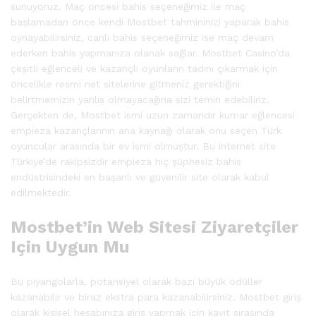
sunuyoruz. Maç öncesi bahis seçeneğimiz ile maç
başlamadan önce kendi Mostbet tahmininizi yaparak bahis
oynayabilirsiniz, canlı bahis seçeneğimiz ise maç devam
ederken bahis yapmanıza olanak sağlar. Mostbet Casino’da
çeşitli eğlenceli ve kazançlı oyunların tadını çıkarmak için
öncelikle resmi net sitelerine gitmeniz gerektiğini
belirtmemizin yanlış olmayacağına sizi temin edebiliriz.
Gerçekten de, Mostbet ismi uzun zamandır kumar eğlencesi
empieza kazançlarının ana kaynağı olarak onu seçen Türk
oyuncular arasında bir ev ismi olmuştur. Bu internet site
Türkiye’de rakipsizdir empieza hiç şüphesiz bahis
endüstrisindeki en başarılı ve güvenilir site olarak kabul
edilmektedir.
Mostbet’in Web Sitesi Ziyaretçiler
Için Uygun Mu
Bu piyangolarla, potansiyel olarak bazı büyük ödüller
kazanabilir ve biraz ekstra para kazanabilirsiniz. Mostbet giriş
olarak kişisel hesabınıza giriş yapmak için kayıt sırasında