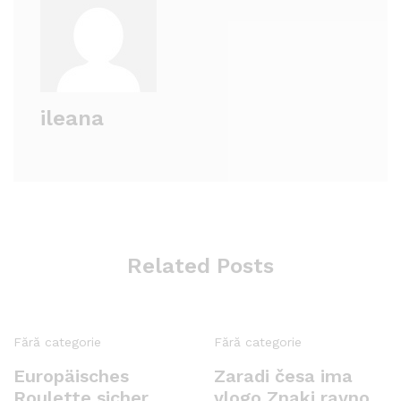
ileana
Related Posts
Fără categorie
Fără categorie
Europäisches
Zaradi česa ima
Roulette sicher
vlogo Znaki ravno