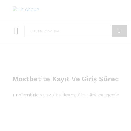
Toate
Cauta
Mostbet’te Kayıt Ve Giriş Sürec
1 noiembrie 2022
/
by
ileana
/
in
Fără categorie