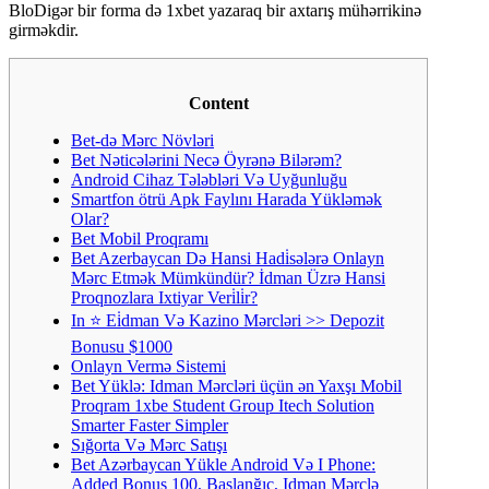
Blo
Digər bir forma də 1xbet yazaraq bir axtarış mühərrikinə
girməkdir.
Content
Bet-də Mərc Növləri
Bet Nəticələrini Necə Öyrənə Bilərəm?
Android Cihaz Tələbləri Və Uyğunluğu
Smartfon ötrü Apk Faylını Harada Yükləmək
Olar?
Bet Mobil Proqramı
Bet Azerbaycan Də Hansi Hadi̇sələrə Onlayn
Mərc Etmək Mümkündür? İdman Üzrə Hansi
Proqnozlara Ixtiyar Veri̇li̇r?
In ⭐ Ei̇dman Və Kazino Mərcləri >> Depozit
Bonusu $1000
Onlayn Vermə Sistemi
Bet Yüklə: Idman Mərcləri üçün ən Yaxşı Mobil
Proqram 1xbe Student Group Itech Solution
Smarter Faster Simpler
Sığorta Və Mərc Satışı
Bet Azərbaycan Yükle Android Və I Phone:
Added Bonus 100, Başlanğıc, Idman Mərclə