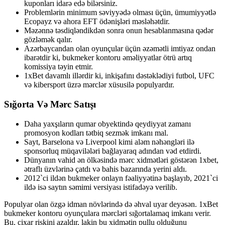
kuponları idarə edə bilərsiniz.
Problemlərin minimum səviyyədə olması üçün, ümumiyyətlə
Ecopayz və ahora EFT ödənişləri məsləhətdir.
Məzənnə təsdiqləndikdən sonra onun hesablanmasına qədər
gözləmək qalır.
Azərbaycandan olan oyunçular üçün əzəmətli imtiyaz ondan
ibarətdir ki, bukmeker kontoru əməliyyatlar ötrü artıq
komissiya təyin etmir.
1xBet davamlı illərdir ki, inkişafını dəstəklədiyi futbol, UFC
və kibersport üzrə mərclər xüsusilə populyardır.
Sığorta Və Mərc Satışı
Daha yaxşıların qumar obyektində qeydiyyat zamanı
promosyon kodları tətbiq sezmək imkanı mal.
Sayt, Barselona və Liverpool kimi aləm nəhəngləri ilə
sponsorluq müqavilələri bağlayaraq adından vəd etdirdi.
Dünyanın vahid ən ölkəsində mərc xidmətləri göstərən 1xbet,
ətraflı üzvlərinə çatdı və bahis bazarında yerini aldı.
2012`ci ildən bukmeker onlayn fəaliyyətinə başlayıb, 2021`ci
ildə isə saytın səmimi versiyası istifadəyə verilib.
Populyar olan özgə idman növlərində də əhval uyar deyəsən. 1xBet
bukmeker kontoru oyunçulara mərcləri sığortalamaq imkanı verir.
Bu, çixar riskini azaldır, lakin bu xidmətin pullu olduğunu