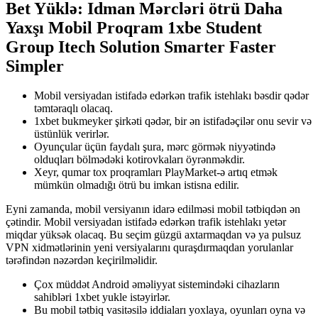
Bet Yüklə: Idman Mərcləri ötrü Daha
Yaxşı Mobil Proqram 1xbe Student
Group Itech Solution Smarter Faster
Simpler
Mobil versiyadan istifadə edərkən trafik istehlakı bəsdir qədər
təmtəraqlı olacaq.
1xbet bukmеykеr şirkəti qədər, bir ən istifadəçilər onu sevir və
üstünlük verirlər.
Oyunçular üçün faydalı şura, mərc görmək niyyətində
olduqları bölmədəki kotirovkaları öyrənməkdir.
Xeyr, qumar tox proqramları PlayMarket-ə artıq etmək
mümkün olmadığı ötrü bu imkan istisna edilir.
Eyni zamanda, mobil versiyanın idarə edilməsi mobil tətbiqdən ən
çətindir. Mobil versiyadan istifadə edərkən trafik istehlakı yetər
miqdar yüksək olacaq. Bu seçim güzgü axtarmaqdan və ya pulsuz
VPN xidmətlərinin yeni versiyalarını quraşdırmaqdan yorulanlar
tərəfindən nəzərdən keçirilməlidir.
Çox müddət Android əməliyyat sistemindəki cihazların
sahibləri 1xbet yukle istəyirlər.
Bu mobil tətbiq vasitəsilə iddiaları yoxlaya, oyunları oyna və