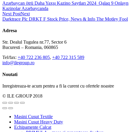
Azərbaycan ötrü Daha Yaxşı Kazino Saytları 2024 ️ Qalaq 9 Onlayn
Kazinolar Azərbaycanda
Next Post
Next
Darktrace Plc DRKT F Stock Price, News & Info The Motley Fool
Adresa
Str. Dealul Tugulea nr.77, Sector 6
Bucuresti – Romania, 060865
Tel/fax:
+40 722 236 805
,
+40 722 315 589
info@ilegroup.ro
Noutati
Inregistreaza-te acum pentru a fi la curent cu ofertele noastre
© ILE GROUP 2018
Masini Cusut Textile
Masini Cusut Heavy Duty
Echipamente Calcat