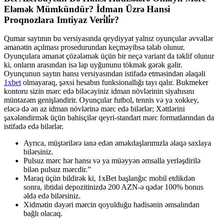
Eləmək Mümkündür? İdman Üzrə Hansi
Proqnozlara Imtiyaz Veri̇li̇r?
Qumar saytının bu versiyasında qeydiyyat yalnız oyunçular əvvəllər
əmanətin açılması prosedurundan keçməyibsə tələb olunur.
Oyunçulara əmanət çözələmək üçün bir neçə variant da təklif olunur
ki, onların arasından isə lap uyğununu tökmək gərək gəlir.
Oyunçunun saytın hansı versiyasından istifadə etməsindən əlaqəli
1xbet
olmayaraq, şəxsi hesabın funksionallığı tayı qalır. Bukmeker
kontoru sizin mərc edə biləcəyiniz idman növlərinin siyahısını
müntəzəm genişləndirir. Oyunçular futbol, ​​tennis və ya xokkey,
eləcə də ən az idman növlərinə mərc edə bilərlər; Xəttlərini
şaxələndirmək üçün bahisçilər qeyri-standart mərc formatlarından da
istifadə edə bilərlər.
Ayrıca, müştərilərə ianə edən əməkdaşlarımızla əlaqə saxlaya
bilərsiniz.
Pulsuz mərc hər hansı və ya müəyyən əmsalla yerləşdirilə
bilən pulsuz mərcdir.”
Maraq üçün bildirək ki, 1xBet başlanğıc mobil etdikdən
sonra, ibtidai depozitinizdə 200 AZN-ə qədər 100% bonus
əldə edə bilərsiniz.
Xidmətin dəyəri mərcin qoyulduğu hadisənin əmsalından
bağlı olacaq.