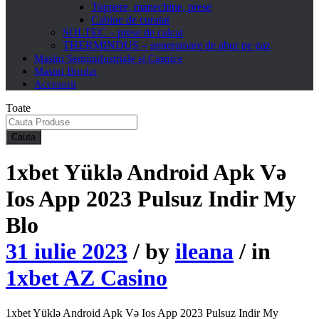
Toppere, manechine, prese
Cabine de curatat
SOLTEC – prese de calcat
THERMINDUS – generatoare de abur pe gaz
Masini Semiindustriale si Casnice
Masini Brodat
Accesorii
Toate
Cauta
1xbet Yüklə Android Apk Və
Ios App 2023 Pulsuz Indir My
Blo
31 iulie 2023
/
by
ileana
/
in
1xbet AZ Casino
1xbet Yüklə Android Apk Və Ios App 2023 Pulsuz Indir My