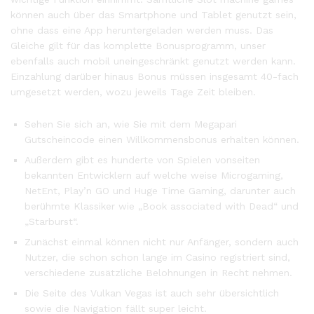
können auch über das Smartphone und Tablet genutzt sein,
ohne dass eine App heruntergeladen werden muss. Das
Gleiche gilt für das komplette Bonusprogramm, unser
ebenfalls auch mobil uneingeschränkt genutzt werden kann.
Einzahlung darüber hinaus Bonus müssen insgesamt 40-fach
umgesetzt werden, wozu jeweils Tage Zeit bleiben.
Sehen Sie sich an, wie Sie mit dem Megapari
Gutscheincode einen Willkommensbonus erhalten können.
Außerdem gibt es hunderte von Spielen vonseiten
bekannten Entwicklern auf welche weise Microgaming,
NetEnt, Play’n GO und Huge Time Gaming, darunter auch
berühmte Klassiker wie „Book associated with Dead“ und
„Starburst“.
Zunächst einmal können nicht nur Anfänger, sondern auch
Nutzer, die schon schon lange im Casino registriert sind,
verschiedene zusätzliche Belohnungen in Recht nehmen.
Die Seite des Vulkan Vegas ist auch sehr übersichtlich
sowie die Navigation fällt super leicht.