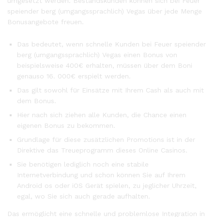
umgesetzt werden. Bestandskunden können sich bei Feuer
speiender berg (umgangssprachlich) Vegas über jede Menge
Bonusangebote freuen.
Das bedeutet, wenn schnelle Kunden bei Feuer speiender
berg (umgangssprachlich) Vegas einen Bonus von
beispielsweise 400€ erhalten, müssen über dem Boni
genauso 16. 000€ erspielt werden.
Das gilt sowohl für Einsätze mit Ihrem Cash als auch mit
dem Bonus.
Hier nach sich ziehen alle Kunden, die Chance einen
eigenen Bonus zu bekommen.
Grundlage für diese zusätzlichen Promotions ist in der
Direktive das Treueprogramm dieses Online Casinos.
Sie benötigen lediglich noch eine stabile
Internetverbindung und schon können Sie auf Ihrem
Android os oder iOS Gerät spielen, zu jeglicher Uhrzeit,
egal, wo Sie sich auch gerade aufhalten.
Das ermöglicht eine schnelle und problemlose Integration in