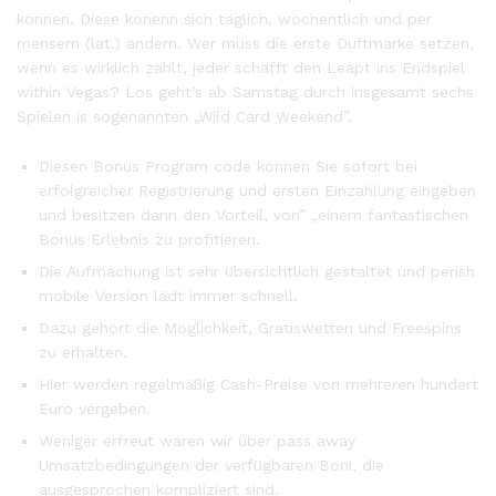
können. Diese könenn sich täglich, wöchentlich und per
mensem (lat.) ändern. Wer muss die erste Duftmarke setzen,
wenn es wirklich zählt, jeder schafft den Leapt ins Endspiel
within Vegas? Los geht’s ab Samstag durch insgesamt sechs
Spielen is sogenannten „Wild Card Weekend”.
Diesen Bonus Program code können Sie sofort bei
erfolgreicher Registrierung und ersten Einzahlung eingeben
und besitzen dann den Vorteil, von” „einem fantastischen
Bonus Erlebnis zu profitieren.
Die Aufmachung ist sehr übersichtlich gestaltet und perish
mobile Version lädt immer schnell.
Dazu gehört die Möglichkeit, Gratiswetten und Freespins
zu erhalten.
Hier werden regelmäßig Cash-Preise von mehreren hundert
Euro vergeben.
Weniger erfreut waren wir über pass away
Umsatzbedingungen der verfügbaren Boni, die
ausgesprochen kompliziert sind.