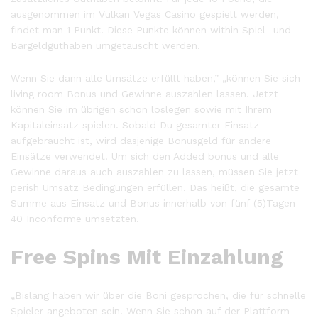
ausgenommen im Vulkan Vegas Casino gespielt werden,
findet man 1 Punkt. Diese Punkte können within Spiel- und
Bargeldguthaben umgetauscht werden.
Wenn Sie dann alle Umsätze erfüllt haben,” „können Sie sich
living room Bonus und Gewinne auszahlen lassen. Jetzt
können Sie im übrigen schon loslegen sowie mit Ihrem
Kapitaleinsatz spielen. Sobald Du gesamter Einsatz
aufgebraucht ist, wird dasjenige Bonusgeld für andere
Einsätze verwendet. Um sich den Added bonus und alle
Gewinne daraus auch auszahlen zu lassen, müssen Sie jetzt
perish Umsatz Bedingungen erfüllen. Das heißt, die gesamte
Summe aus Einsatz und Bonus innerhalb von fünf (5)Tagen
40 Inconforme umsetzten.
Free Spins Mit Einzahlung
„Bislang haben wir über die Boni gesprochen, die für schnelle
Spieler angeboten sein. Wenn Sie schon auf der Plattform