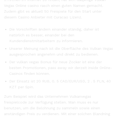
Vegas Online casino rasch einen guten Namen gemacht.
Zudem gibt es aktuell 50 Freispiele für den Start unter
diesem Casino Anbieter mit Curacao Lizenz.
Die Vorschriften ändern einander ständig, daher ist
natürlich es besser, einander bei den
Kundendienstmitarbeitern zu informieren.
Unserer Meinung nach ist die Oberfläche des Vulkan Vegas
ausgesprochen angenehm und direkt zu bedienen.
Der vulkan vegas Bonus für neue Zocker ist eine der
besten Promotionen, pass away wir derzeit inside Online-
Casinos finden können.
Der Einsatz ist 20 RUB, 0. 5 CAD/EUR/USD, 2 . 5 PLN, 40
KZT per Spin.
Zum Beispiel wird das Unternehmen Vulkanvegas
freispielcode zur Verfügung stellen. Man muss es nur
benutzen, um die Belohnung zu sammeln sowie einen
anständigen Preis zu verdienen. Mit einer solchen Blandning