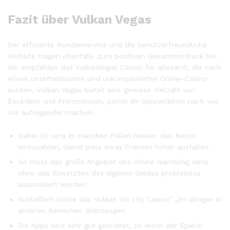
Fazit über Vulkan Vegas
Der effiziente Kundenservice und die benutzerfreundliche
Website tragen ebenfalls zum positiven Gesamteindruck bei.
Wir empfehlen das VulkanVegas Casino für allesamt, die nach
einem unterhaltsamen und unkomplizierten Online-Casino
suchen. Vulkan Vegas bietet eine gewisse Vielzahl von
Excédent und Promotionen, perish Ihr Spielerlebnis nach wie
vor aufregender machen.
Daher ist sera in manchen Fällen besser, das Konto
einzuzahlen, damit pass away Prämien höher ausfallen.
So muss das große Angebot des Online Gambling dens
ohne das Einsetzten des eigenen Geldes problemlos
ausprobiert werden.
Schließlich sollte das Vulkan Sin city Casino” „im übrigen in
anderen Bereichen überzeugen.
Die Apps sind sehr gut geordnet, so wenn der Spieler