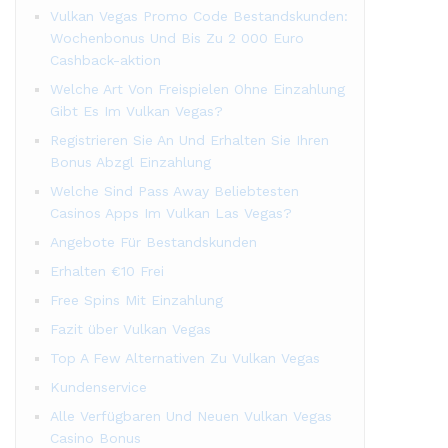
Vulkan Vegas Promo Code Bestandskunden:
Wochenbonus Und Bis Zu 2 000 Euro
Cashback-aktion
Welche Art Von Freispielen Ohne Einzahlung
Gibt Es Im Vulkan Vegas?
Registrieren Sie An Und Erhalten Sie Ihren
Bonus Abzgl Einzahlung
Welche Sind Pass Away Beliebtesten
Casinos Apps Im Vulkan Las Vegas?
Angebote Für Bestandskunden
Erhalten €10 Frei
Free Spins Mit Einzahlung
Fazit über Vulkan Vegas
Top A Few Alternativen Zu Vulkan Vegas
Kundenservice
Alle Verfügbaren Und Neuen Vulkan Vegas
Casino Bonus