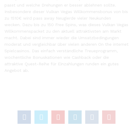
passt und welche Drehungen er besser ablehnen sollte.
Insbesondere dieser Vulkan Vegas Willkommensbonus von bis
zu 1510€ wird pass away Neugierde vieler Neukunden
wecken. Dazu bis zu 150 Free Spins, was dieses Vulkan Vegas
Willkommenspacket zu den aktuell attraktivsten am Markt
macht. Dabei sind immer wieder die Umsatzbedingungen
moderat und vergleichbar über vielen anderen On the internet
Spielcasinos. Das einfach verständliche Treueprogramm,
wöchentliche Bonuskationen wie Cashback oder die
attraktive Quest-Reihe für Einzahlungen runden ein gutes
Angebot ab.