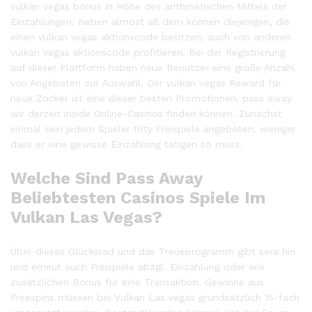
vulkan vegas bonus in Höhe des arithmetischen Mittels der
Einzahlungen. Neben almost all dem können diejenigen, die
einen vulkan vegas aktionscode besitzen, auch von anderen
vulkan vegas aktionscode profitieren. Bei der Registrierung
auf dieser Plattform haben neue Benutzer eine große Anzahl
von Angeboten zur Auswahl. Der vulkan vegas Reward für
neue Zocker ist eine dieser besten Promotionen, pass away
wir derzeit inside Online-Casinos finden können. Zunächst
einmal sein jedem Spieler fifty Freispiele angeboten, weniger
dass er eine gewisse Einzahlung tätigen so muss.
Welche Sind Pass Away
Beliebtesten Casinos Spiele Im
Vulkan Las Vegas?
Über dieses Glücksrad und das Treueprogramm gibt sera hin
und erneut auch Freispiele abzgl. Einzahlung oder wie
zusätzlichen Bonus für eine Transaktion. Gewinne aus
Freespins müssen bei Vulkan Las vegas grundsätzlich 15-fach