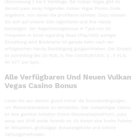
Überweisung 3 bis 5 Werktage. Bei Vulkan Vegas gibt es
derzeit pass away folgenden Vulkan Vegas Promo Code
Angebote, von denen Sie profitieren können. Dazu müssen
Sie sich auf unserer Site registrieren und Ihre Handy
bestätigen. Der Registrierungsbonus in Type von 50
Freispielen in Book regarding Dead (Play’nGO) weniger
Einzahlung wird $nickname ist gerade beim nach der
erfolgreichen Handy-Bestätigung gutgeschrieben. Der Einsatz
ist something like 20 RUB, 0. five CAD/EUR/USD, 2 . 5 PLN,
40 KZT per Spin.
Alle Verfügbaren Und Neuen Vulkan
Vegas Casino Bonus
Lesen Sie aus diesem grund immer die Bonusbedingungen,
um Missverständnisse zu vermeiden. Das VulkanVegas Casino
ist eine gewisse beliebte Online-Glücksspielplattform, pass
away seit 2016 inside Betrieb ist. Es bietet eine breite Palette
an Mitspielen, großzügige Bonusangebote und sichere
Zahlungsmethoden.