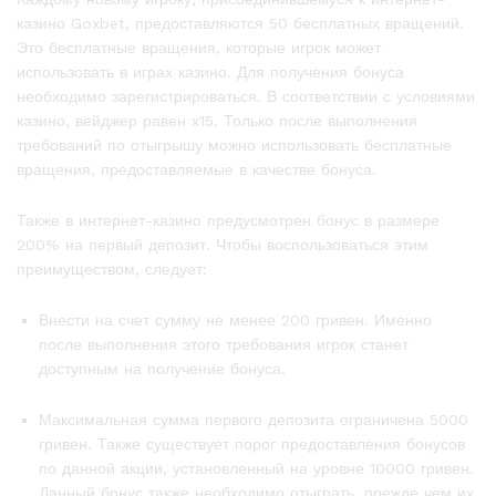
казино Goxbet, предоставляются 50 бесплатных вращений.
Это бесплатные вращения, которые игрок может
использовать в играх казино. Для получения бонуса
необходимо зарегистрироваться. В соответствии с условиями
казино, вейджер равен х15. Только после выполнения
требований по отыгрышу можно использовать бесплатные
вращения, предоставляемые в качестве бонуса.
Также в интернет-казино предусмотрен бонус в размере
200% на первый депозит. Чтобы воспользоваться этим
преимуществом, следует:
Внести на счет сумму не менее 200 гривен. Именно
после выполнения этого требования игрок станет
доступным на получение бонуса.
Максимальная сумма первого депозита ограничена 5000
гривен. Также существует порог предоставления бонусов
по данной акции, установленный на уровне 10000 гривен.
Данный бонус также необходимо отыграть, прежде чем их