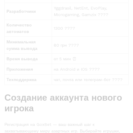
Yggdrasil, NetEnt, EvoPlay,
Разработчики
Microgaming, Gamzix ????
Количество
1300 ????
автоматов
Минимальная
80 грн ????
сумма вывода
Время вывода
от 5 мин ⏰
Приложения
на Android и IOS ????
Техподдержка
чат, почта или телеграм-бот ????
Создание аккаунта нового
игрока
Регистрация на GoxBet — ваш важный шаг к
захватывающему миру азартных игр. Выбирайте игрушки,