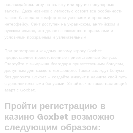
наслаждайтесь игру на валюту или другие популярные
валюты. Даже новичок с легкостью освоит все особенности
казино благодаря комфортным условиям и простому
интерфейсу. Сайт доступен на украинском, английском и
русском языках, что делает знакомство с правилами и
условиями прозрачным и увлекательным.
При регистрации каждому новому игроку Goxbet
предоставляет приветственные приветственные бонусы.
Стартуйте с выигрыша благодаря приветственным бонусам,
доступным для каждого желающего. Также вас ждут бонусы
без депозита Goxbet – создайте аккаунт и начните свой путь
с дополнительными бонусами. Узнайте, что такое настоящий
азарт с Goxbet!
Пройти регистрацию в
казино Goxbet возможно
следующим образом: