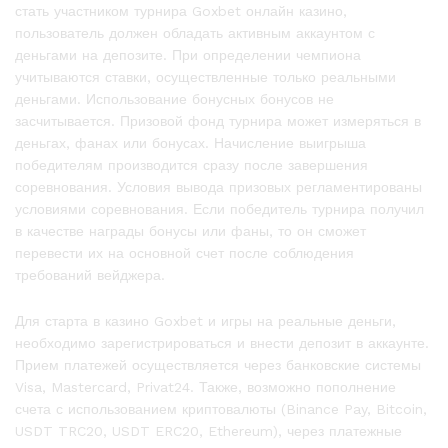
стать участником турнира Goxbet онлайн казино,
пользователь должен обладать активным аккаунтом с
деньгами на депозите. При определении чемпиона
учитываются ставки, осуществленные только реальными
деньгами. Использование бонусных бонусов не
засчитывается. Призовой фонд турнира может измеряться в
деньгах, фанах или бонусах. Начисление выигрыша
победителям производится сразу после завершения
соревнования. Условия вывода призовых регламентированы
условиями соревнования. Если победитель турнира получил
в качестве награды бонусы или фаны, то он сможет
перевести их на основной счет после соблюдения
требований вейджера.
Для старта в казино Goxbet и игры на реальные деньги,
необходимо зарегистрироваться и внести депозит в аккаунте.
Прием платежей осуществляется через банковские системы
Visa, Mastercard, Privat24. Также, возможно пополнение
счета с использованием криптовалюты (Binance Pay, Bitcoin,
USDT TRC20, USDT ERC20, Ethereum), через платежные