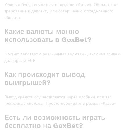
Условия бонусов указаны в разделе «Акции». Обычно, это
требование к депозиту или совершению определенного
оборота
Какие валюты можно
использовать в GoxBet?
GoxBet работает с различными валютами, включая гривны,
доллары, и EUR
Как происходит вывод
выигрышей?
Вывод средств осуществляется через удобные для вас
платежные системы. Просто перейдите в раздел «Касса»
Есть ли возможность играть
бесплатно на GoxBet?