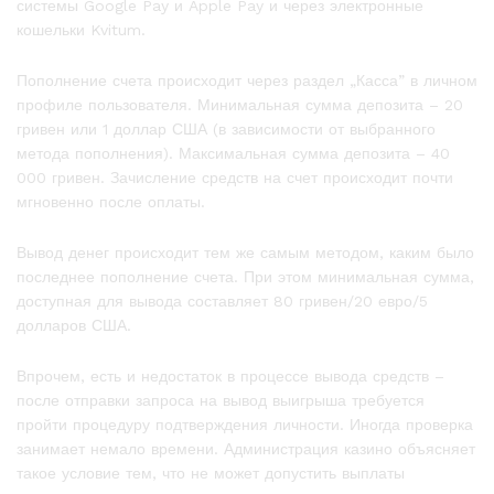
системы Google Pay и Apple Pay и через электронные
кошельки Kvitum.
Пополнение счета происходит через раздел „Касса” в личном
профиле пользователя. Минимальная сумма депозита – 20
гривен или 1 доллар США (в зависимости от выбранного
метода пополнения). Максимальная сумма депозита – 40
000 гривен. Зачисление средств на счет происходит почти
мгновенно после оплаты.
Вывод денег происходит тем же самым методом, каким было
последнее пополнение счета. При этом минимальная сумма,
доступная для вывода составляет 80 гривен/20 евро/5
долларов США.
Впрочем, есть и недостаток в процессе вывода средств –
после отправки запроса на вывод выигрыша требуется
пройти процедуру подтверждения личности. Иногда проверка
занимает немало времени. Администрация казино объясняет
такое условие тем, что не может допустить выплаты