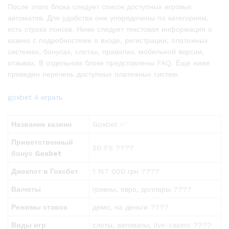
После этого блока следует список доступных игровых
автоматов. Для удобства они упорядочены по категориям,
есть строка поиска. Ниже следует текстовая информация о
казино с подробностями о входе, регистрации, платежных
системах, бонусах, слотах, правилах, мобильной версии,
отзывах. В отдельном блоке представлены FAQ. Еще ниже
приведен перечень доступных платежных систем.
goxbet 4 играть
Название казино
Goxbet ✅
Приветственный
50 FS ????
бонус Goxbet
Джекпот в Гоксбет
1 157 000 грн ????
Валюты
гривны, евро, доллары ????
Режимы ставок
демо, на деньги ????
Виды игр
слоты, автоматы, live-casino ????