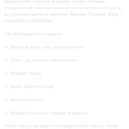
соревнований оператор выбирает лучшие автоматы
определенной тематики или включает в перечень аппараты,
выпущенные одним из именитых брендов. Призовой фонд
определяет разработчик.
Как присоединиться к турниру.
Призовой фонд и его распределение.
Слоты, доступные в рамках акции.;
Размеры ставок.
Время действия акции
Критерии оценки.;
Условия получения и вывода выигрыша.
Любой турнир проводится в определенный период. Чтобы