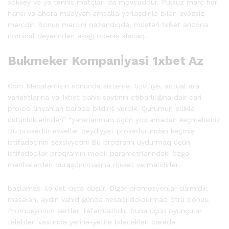
xokkey və ya tennis matçları da mövcuddur. Pulsuz mərc hər
hansı və ahora müəyyən əmsalla yerləşdirilə bilən əvəzsiz
mərcdir. Bonus mərcini qazandıqda, müştəri 1xBet arizona
nominal dəyərindən aşağı ödəniş alacaq.
Bukmeker Kompani̇yasi 1xbet Az
Com Məqaləmizin sonunda sistemə, üzvlüyə, actual ara
variantlarına və 1xbet bahis saytının etibarlılığına dair cari
proloq ünvanları barədə bildiriş verdik. Qurumun elliklə
üstünlüklərindən” “yararlanmaq üçün yoxlamadan keçməlisiniz
Bu prosedur əvvəllər qeydiyyat prosedurundan keçmiş
istifadəçinin şəxsiyyətini Bu proqramı uydurmaq üçün
istifadəçilər proqramın mobil parametrlərindəki özgə
mənbələrdən quraşdırılmasına rüsxət verməlidirlər.
başlaması ilə üst-üstə düşür. Digər promosyonlar daimidir,
məsələn, aydın vahid gündə hesabı doldurmaq ötrü bonus.
Promosyonun şərtləri təfərrüatlıdır, buna üçün oyunçular
tələbləri vaxtında yerinə-yetirə biləcəkləri barədə