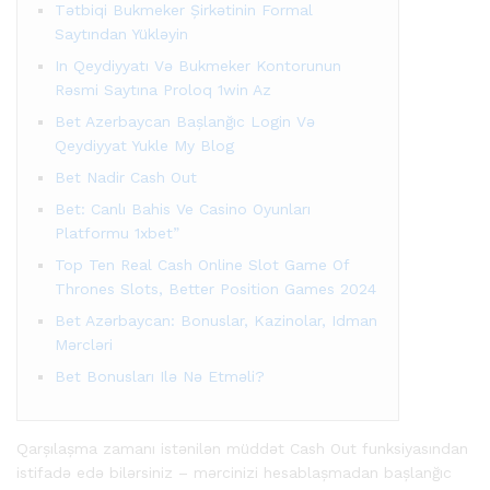
Tətbiqi Bukmeker Şirkətinin Formal
Saytından Yükləyin
In Qeydiyyatı Və Bukmeker Kontorunun
Rəsmi Saytına Proloq 1win Az
Bet Azerbaycan Başlanğıc Login Və
Qeydiyyat Yukle My Blog
Bet Nadir Cash Out
Bet: Canlı Bahis Ve Casino Oyunları
Platformu 1xbet”
Top Ten Real Cash Online Slot Game Of
Thrones Slots, Better Position Games 2024
Bet Azərbaycan: Bonuslar, Kazinolar, Idman
Mərcləri
Bet Bonusları Ilə Nə Etməli?
Qarşılaşma zamanı istənilən müddət Cash Out funksiyasından
istifadə edə bilərsiniz – mərcinizi hesablaşmadan başlanğıc