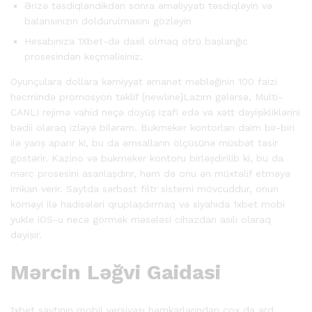
Ərizə təsdiqləndikdən sonra əməliyyatı təsdiqləyin və
balansınızın doldurulmasını gözləyin
Hesabınıza 1Xbet-də daxil olmaq ötrü başlanğıc
prosesindən keçməlisiniz.
Oyunçulara dollara kəmiyyət əmanət məbləğinin 100 faizi
həcmində promosyon təklif [newline]Lazım gələrsə, Multi-
CANLI rejimə vahid neçə döyüş izafi edə və xətt dəyişikliklərini
bədii olaraq izləyə bilərəm. Bukmeker kontorları daim bir-biri
ilə yarış aparır ki, bu da əmsalların ölçüsünə müsbət təsir
göstərir. Kazino və bukmeker kontoru birləşdirilib ki, bu da
mərc prosesini asanlaşdırır, həm də onu ən müxtəlif etməyə
imkan verir. Saytda sərbəst filtr sistemi mövcuddur, onun
köməyi ilə hadisələri qruplaşdırmaq və siyahıda 1xbet mobi
yukle iOS-u necə görmək məsələsi cihazdan asılı olaraq
dəyişir.
Mərcin Ləğvi Gaidasi
1xbet saytının mobil versiyası həmkarlarından çox da ard