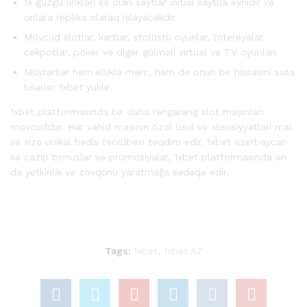
1x güzgü linkləri ilə olan saytlar initial saytlla eynidir və
onlara replika olaraq işləyəcəkdir.
Mövcud slotlar, kartlar, stolüstü oyunlar, lotereyalar,
cekpotlar, poker və digər gülməli virtual və TV oyunları
Müştərilər həm elliklə mərc, həm də onun bir hissəsini sata
bilərlər 1xbet yukle.
1xbet platformasında bir daha rəngarəng slot maşınları
mövcuddur. Hər vahid maşının özəl üsul və xüsusiyyətləri mal
və sizə unikal hədis təcrübəsi təqdim edir. 1xbet azerbaycan
ilə cazip bonuslar və promosiyalar, 1xbet platformasında ən
da yetkinlik və zövqünü yaratmağa sədəqə edir.
Tags:
1xbet
,
1xbet AZ