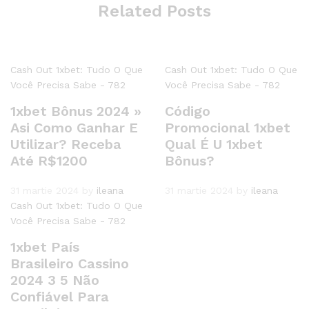
Related Posts
Cash Out 1xbet: Tudo O Que
Cash Out 1xbet: Tudo O Que
Você Precisa Sabe - 782
Você Precisa Sabe - 782
1xbet Bônus 2024 »
Código
Asi Como Ganhar E
Promocional 1xbet
Utilizar? Receba
Qual É U 1xbet
Até R$1200
Bônus?
31 martie 2024
by
ileana
31 martie 2024
by
ileana
Cash Out 1xbet: Tudo O Que
Você Precisa Sabe - 782
1xbet País
Brasileiro Cassino
2024 3 5 Não
Confiável Para