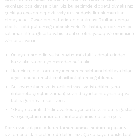
yaxınlaşdıqca dəyişə bilər. Siz bu seçimdə diqqətli olmalısınız,
çünki gələcəkdə depozit valyutasını dəyişdirmək mümkün
olmayacaq. Əksər əmanətlərin doldurulması üsulları demək
olar ki, cəld pul almağa olanak verir. Bu halda, proqramın işə
salınması ilə bağlı əsla vahid trouble olmayacaq və onun işinə
zəmanət verilir.
Onlayn mərc edin və bu saytın müxtəlif xidmətlərindən
həzz alın və onlayn mərcdən səfa alın.
Həmçinin, platforma oyunçunun hesablarını bloklaya bilər,
əgər sonuncu multi-mühasibatlıqla məşğuldursa.
Bu, oyunçularımıza istədikləri vaxt və istədikləri yerə
(internetə çıxıqları zaman) sevimli oyunlarını oynamaq və
bahis görmək imkanı verir.
1xBet, davamlı illərdir azarkeş oyunları bazarında iş göstərir
və oyunçuların arasında təmtəraqlı imic qazanmışdır.
Sonra vur-tut prosedurun tamamlanmasını durmaq qalır və
siz idmana ilk mərcləri edə bilərsiniz. Çoxlu sayda basketbol, ​​