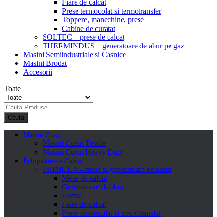
Fiare de calcat
Prese termocolat si termotransfer
Toppere, manechine, prese
Cabine de curatat
SOLTEC – prese de calcat
THERMINDUS – generatoare de abur pe gaz
Masini Semiindustriale si Casnice
Masini Brodat
Accesorii
Toate
Cauta
Masini Cusut
Masini Cusut Textile
Masini Cusut Heavy Duty
Echipamente Calcat
PRIMULA – mese si generatoare de aburi
Mese de calcat
Generatoare de abur
Forme
Fiare de calcat
Prese termocolat si termotransfer