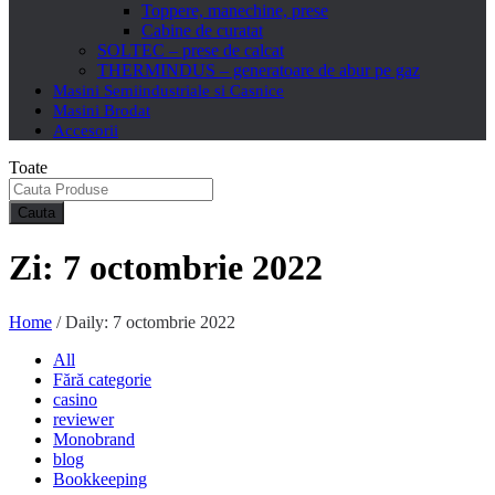
Toppere, manechine, prese
Cabine de curatat
SOLTEC – prese de calcat
THERMINDUS – generatoare de abur pe gaz
Masini Semiindustriale si Casnice
Masini Brodat
Accesorii
Toate
Cauta
Zi:
7 octombrie 2022
Home
/
Daily: 7 octombrie 2022
All
Fără categorie
casino
reviewer
Monobrand
blog
Bookkeeping