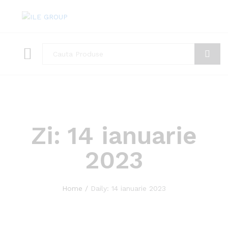
Toate
Cauta
Zi:
14 ianuarie
2023
Home
/
Daily: 14 ianuarie 2023