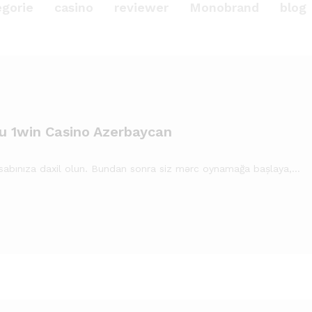
egorie
casino
reviewer
Monobrand
blog
 1win Casino Azerbaycan
abınıza daxil olun. Bundan sonra siz mərc oynamağa başlaya,…