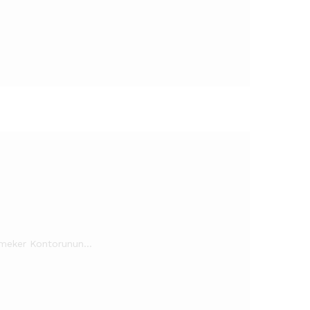
ukmeker Kontorunun…