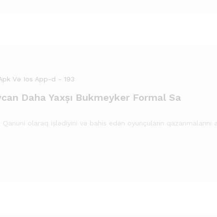
Apk Və Ios App-d - 193
ycan Daha Yaxşı Bukmeyker Formal Sa
 Qanuni olaraq işlədiyini və bahis edən oyunçuların qazanmalarını