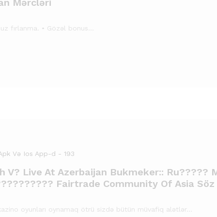
an Mərcləri
suz fırlanma. • Gözəl bonus…
Apk Və Ios App-d - 193
th V? Live At Azerbaijan Bukmeker:: Ru?????
???????? Fairtrade Community Of Asia Söz 
kazino oyunları oynamaq ötrü sizdə bütün müvafiq alətlər…