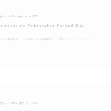
Apk Və Ios App-d - 193
ycan ən əla Bukmeyker Formal Say
, buna üçün də onu bütöv hüquqlu cashback adlandıra…
Apk Və Ios App-d - 193