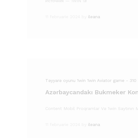
Источник — 1WIN \e
11 februarie 2024
by
ileana
Təyyarə oyunu 1win 1win Aviator game - 310
Azərbaycandakı Bukmeker Kon
Content Mobil Proqramlar Və 1win Saytının 
11 februarie 2024
by
ileana