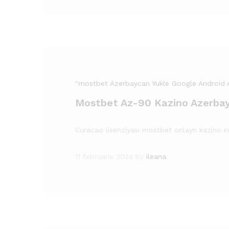
"mostbet Azerbaycan Yukle Google Android 
Mostbet Az-90 Kazino Azerba
Curacao lisenziyası mostbet onlayn kazino in
11 februarie 2024
by
ileana