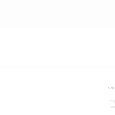
Nou
Inre
noa