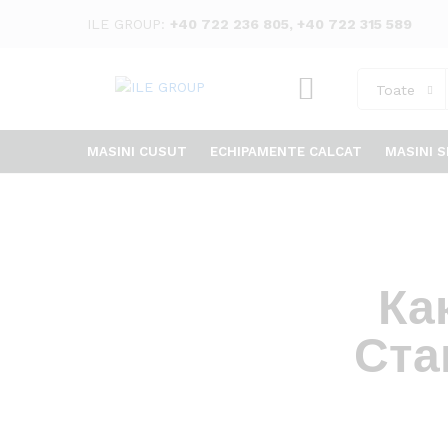
ILE GROUP:
+40 722 236 805
,
+40 722 315 589
Toate
MASINI CUSUT
ECHIPAMENTE CALCAT
MASINI S
Ка
Ста