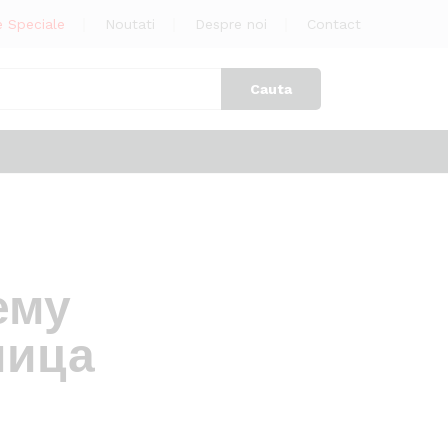
e Speciale
Noutati
Despre noi
Contact
Cauta
ему
лица