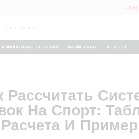
Ofert
EMIINDUSTRIALE SI CASNICE
MASINI BRODAT
ACCESORII
к Рассчитать Сист
вок На Спорт: Таб
Расчета И Пример