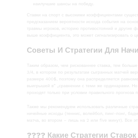
наилучшие шансы на победу.
Ставки на спорт с высокими коэффициентами сущест
предсказанием вероятности исхода события на осно
травмы игроков, историю противостояний и другие 
выше коэффициента, это может сигнализировать о це
Советы И Стратегии Для Нач
Таким образом, чем рискованнее ставка, тем больше
3/4, в котором по результатам сыгранных матчей вер
размере 400$, поэтому она распределяется равноме
выигрышей в” „сравнении с теми же ординарами. Но 
проходят только при условии правильного прогноза 
Также мы рекомендуем использовать различные стра
ничейные исходы (теннис, волейбол, пинг-понг, бадм
матча, во втором – лишь на 2 или five минут). Все 
???? Какие Стратегии Ставо