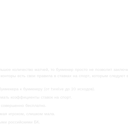
ьшое количество матчей, то букмекер просто не позволит заключ
конторы есть свои правила в ставках на спорт, которым следуют 
укмекера к букмекеру (от twelve до 20 исходов).
имать коэффициенты ставок на спорт.
 совершенно бесплатно.
емая игроком, слишком мала.
ыми российскими БК.