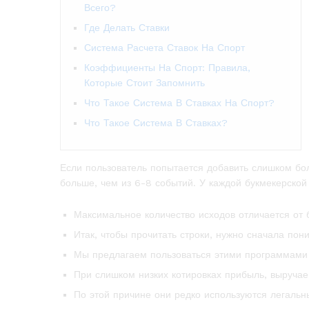
Всего?
Где Делать Ставки
Система Расчета Ставок На Спорт
Коэффициенты На Спорт: Правила,
Которые Стоит Запомнить
Что Такое Система В Ставках На Спорт?
Что Такое Система В Ставках?
Если пользователь попытается добавить слишком бол
больше, чем из 6-8 событий. У каждой букмекерской 
Максимальное количество исходов отличается от б
Итак, чтобы прочитать строки, нужно сначала пон
Мы предлагаем пользоваться этими программами
При слишком низких котировках прибыль, выруча
По этой причине они редко используются легальн