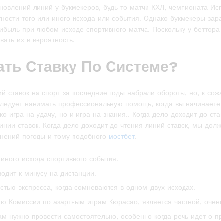
новлений линий у букмекеров, будь то матчи КХЛ, чемпионата Ис
ости того или иного исхода или события. Однако букмекеры заран
ибыль при любом исходе спортивного матча. Поскольку у беттора
ать их в вероятность.
ать Ставку По Системе?
й ставок на спорт за последние годы набрали обороты, но, к сож
ледует нанимать профессиональную помощь, когда вы начинаете де
ко игра на удачу, но и игра на знания.. Когда дело доходит до с
нии ставок. Когда дело доходит до чтения линий ставок, мы долж
менений погоды и тому подобного
мостбет
.
 иного исхода спортивного события.
водит к минусу на дистанции.
стью экспресса, когда сомневаются в одном-двух исходах.
ию Комиссии по азартным играм Кюрасао, является частной, очен
м нужно провести самостоятельно, особенно когда речь идет о п