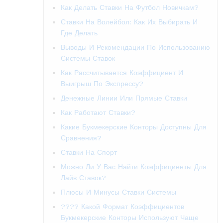
Как Делать Ставки На Футбол Новичкам?
Ставки На Волейбол: Как Их Выбирать И
Где Делать
Выводы И Рекомендации По Использованию
Системы Ставок
Как Рассчитывается Коэффициент И
Выигрыш По Экспрессу?
Денежные Линии Или Прямые Ставки
Как Работают Ставки?
Какие Букмекерские Конторы Доступны Для
Сравнения?
Ставки На Спорт
Можно Ли У Вас Найти Коэффициенты Для
Лайв Ставок?
Плюсы И Минусы Ставки Системы
???? Какой Формат Коэффициентов
Букмекерские Конторы Используют Чаще