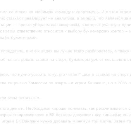
инге со ставок на любимую команду и спортсмена. И в этом огро
тих ставках превалирует не аналитика, а эмоции, что является з
ации — просто убираем все экспрессы, в которых участвует про
spedia ответственно относится к выбору букмекерских контор – 
лайн-букмекерами.
 определить, в каких видах вы лучше всего разбираетесь, а такж
соб начать делать ставки на спорт, букмекеры умеют составлять э
ное, что нужно усвоить тому, кто читает” „все о ставках на спор
ла лицензию Комиссии по азартным играм Канаваке, но в 2016 год
ари всем остальным.
этого деньги. Необходимо хорошо понимать, как рассчитывается с
 зарегистрировавшиеся в БК бетторы допускают две типичные оши
 игры в БК Винлайн нужно добавить минимум три матча. Затем тр