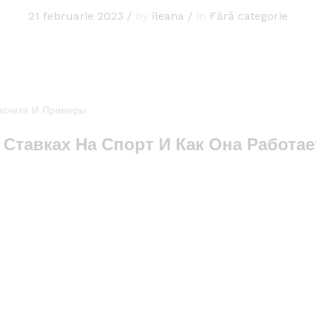
21 februarie 2023
/
by
ileana
/
in
Fără categorie
Расчета И Примеры
 Ставках На Спорт И Как Она Работа