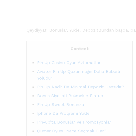
Qeydiyyat, Bonuslar, Yukle, Depozit
Bundan başqa, bah
Content
Pin Up Casino Oyun Avtomatlar
Aviator Pin Up Qazanmağın Daha Etibarlı
Yoludur
Pin Up Nadir Da Minimal Depozit Hansıdır?
Bonus Siyasəti Bukmeker Pin-up
Pin Up Sweet Bonanza
Iphone Da Proqramı Yukle
Pin-up’ta Bonuslar Ve Promosyonlar
Qumar Oyunu Necə Seçmək Olar?