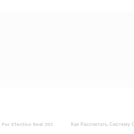
 Por Efectivo Real 202
Как Рассчитать Систему 