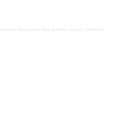
alaşma dünyasında belə prosedur eyzən normaldır.