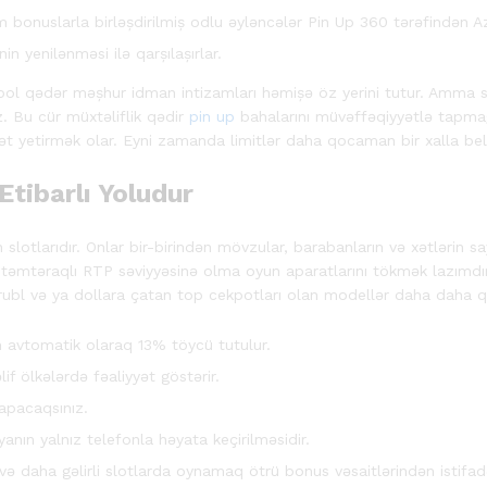
 bonuslarla birləşdirilmiş odlu əyləncələr Pin Up 360 tərəfindən A
n yenilənməsi ilə qarşılaşırlar.
bol qədər məşhur idman intizamları həmişə öz yerini tutur. Amma siy
z. Bu cür müxtəliflik qədir
pin up
bahalarını müvəffəqiyyətlə tapmağ
qqət yetirmək olar. Eyni zamanda limitlər daha qocaman bir xalla 
tibarlı Yoludur
slotlarıdır. Onlar bir-birindən mövzular, barabanların və xətlərin sa
n təmtəraqlı RTP səviyyəsinə olma oyun aparatlarını tökmək lazımdı
 rubl və ya dollara çatan top cekpotları olan modellər daha daha qiy
 avtomatik olaraq 13% töycü tutulur.
if ölkələrdə fəaliyyət göstərir.
tapacaqsınız.
yanın yalnız telefonla həyata keçirilməsidir.
ə daha gəlirli slotlarda oynamaq ötrü bonus vəsaitlərindən istifadə