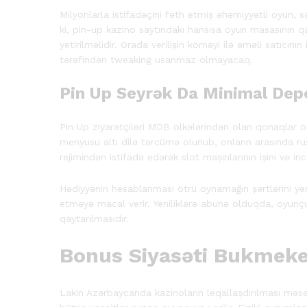
Milyonlarla istifadəçini fəth etmiş əhəmiyyətli oyun, s
ki, pin-up kazino saytındakı hansısa oyun masasının q
yetirilməlidir. Orada verilişin köməyi ilə əməli satıcı
tərəfindən tweaking usanmaz olmayacaq.
Pin Up Seyrək Da Minimal Depo
Pin Up ziyarətçiləri MDB ölkələrindən olan qonaqlar öt
menyusu altı dilə tərcümə olunub, onların arasında ru
rejimindən istifadə edərək slot maşınlarının işini və inc
Hədiyyənin hesablanması ötrü oynamağın şərtlərini yeri
etməyə macal verir. Yeniliklərə abunə olduqda, oyunçu
qaytarılmasıdır.
Bonus Siyasəti Bukmeke
Lakin Azərbaycanda kazinoların leqallaşdırılması məsəl