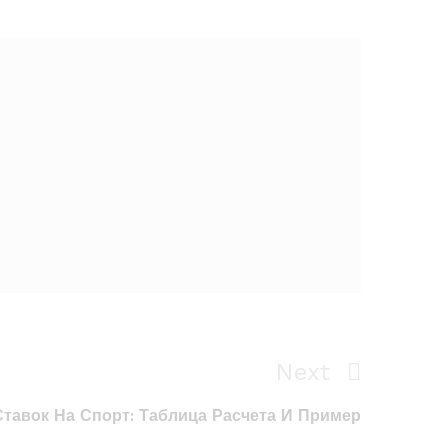
Next
Next
Post
Ставок На Спорт: Таблица Расчета И Пример