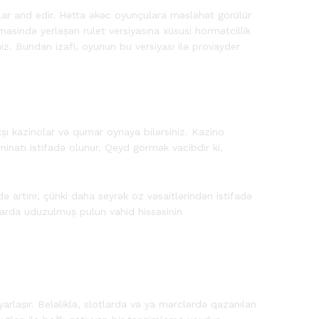
fatlar and edir. Hətta əkəc oyunçulara məsləhət görülür
əsində yerləşən rulet versiyasına xüsusi hörmətcillik
iniz. Bundan izafi, oyunun bu versiyası ilə provayder
xşı kazinolar və qumar oynaya bilərsiniz. Kazino
inatı istifadə olunur. Qeyd görmək vacibdir ki,
artırır, çünki daha seyrək öz vəsaitlərindən istifadə
larda uduzulmuş pulun vahid hissəsinin
arlaşır. Beləliklə, slotlarda və ya mərclərdə qazanılan