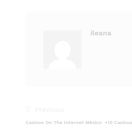
ileana
Navigare
Previous
Previous
în
Post
Casinos On The Internet México ️ +10 Casinos
articole