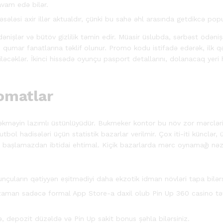
vam edə bilər.
ələsi axir illər aktualdır, çünki bu sahə əhl arasında getdikcə popul
ənişlər və bütöv gizlilik təmin edir. Müasir üslubda, sərbəst ödəniş 
qumar fanatlarına təklif olunur. Promo kodu istifadə edərək, ilk 
iləcəklər. İkinci hissədə oyunçu pasport detallarını, dolanacaq yer
omatlar
məyin lazımlı üstünlüyüdür. Bukmeker kontor bu növ zor mərclərin d
ol hadisələri üçün statistik bazarlar verilmir. Çox iti-iti künclər, ü
 başlamazdan ibtidai ehtimal. Kiçik bazarlarda mərc oynamağı nəzər
unçuların qətiyyən eşitmədiyi daha ekzotik idman növləri tapa bilərs
o zaman sadəcə formal App Store-a daxil olub Pin Up 360 casino t
ə, depozit düzəldə və Pin Up sakit bonus şəhla bilərsiniz.