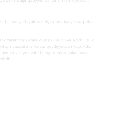
aytları ilə bağlı qətiyyən bir tənzimləmə yoxdur.
lə bir bet yerləşdirmək üçün onu işə yıxmaq olar.
ank tərəfindən idarə olunan TsUPIS-ə aiddir. Bu o
d onlayn cüzdanınız varsa, qeydiyyatdan keçdikdən
layır və var-yox vahid neçə dəqiqə çəkəcəkdir.
ibdir.