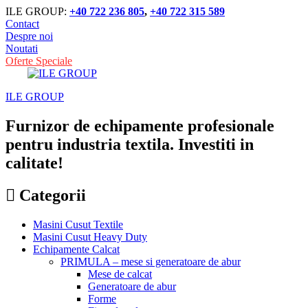
ILE GROUP:
+40 722 236 805
,
+40 722 315 589
Contact
Despre noi
Noutati
Oferte Speciale
ILE GROUP
Furnizor de echipamente profesionale
pentru industria textila. Investiti in
calitate!
Categorii
Masini Cusut Textile
Masini Cusut Heavy Duty
Echipamente Calcat
PRIMULA – mese si generatoare de abur
Mese de calcat
Generatoare de abur
Forme