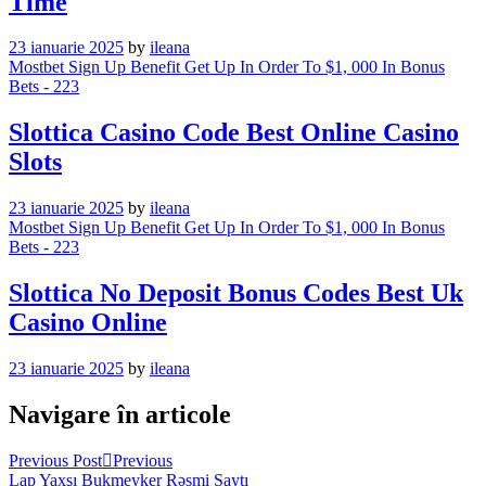
Time
23 ianuarie 2025
by
ileana
Mostbet Sign Up Benefit Get Up In Order To $1, 000 In Bonus
Bets - 223
Slottica Casino Code Best Online Casino
Slots
23 ianuarie 2025
by
ileana
Mostbet Sign Up Benefit Get Up In Order To $1, 000 In Bonus
Bets - 223
Slottica No Deposit Bonus Codes Best Uk
Casino Online
23 ianuarie 2025
by
ileana
Navigare în articole
Previous Post
Previous
Lap Yaxşı Bukmeyker Rəsmi Saytı