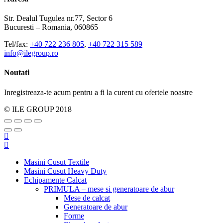
Str. Dealul Tugulea nr.77, Sector 6
Bucuresti – Romania, 060865
Tel/fax:
+40 722 236 805
,
+40 722 315 589
info@ilegroup.ro
Noutati
Inregistreaza-te acum pentru a fi la curent cu ofertele noastre
© ILE GROUP 2018
Masini Cusut Textile
Masini Cusut Heavy Duty
Echipamente Calcat
PRIMULA – mese si generatoare de abur
Mese de calcat
Generatoare de abur
Forme