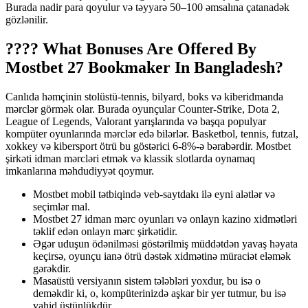
Burada nadir para qoyulur və təyyarə 50–100 əmsalına çatanadək
gözlənilir.
???? What Bonuses Are Offered By
Mostbet 27 Bookmaker In Bangladesh?
Canlıda həmçinin stolüstü-tennis, bilyard, boks və kiberidmanda
mərclər görmək olar. Burada oyunçular Counter-Strike, Dota 2,
League of Legends, Valorant yarışlarında və başqa populyar
kompüter oyunlarında mərclər edə bilərlər. Basketbol, tennis, futzal,
xokkey və kibersport ötrü bu göstərici 6-8%-ə bərabərdir. Mostbet
şirkəti idman mərcləri etmək və klassik slotlarda oynamaq
imkanlarına məhdudiyyət qoymur.
Mostbet mobil tətbiqində veb-saytdakı ilə eyni alətlər və
seçimlər mal.
Mostbet 27 idman mərc oyunları və onlayn kazino xidmətləri
təklif edən onlayn mərc şirkətidir.
Əgər uduşun ödənilməsi göstərilmiş müddətdən yavaş həyata
keçirsə, oyunçu ianə ötrü dəstək xidmətinə müraciət eləmək
gərəkdir.
Masaüstü versiyanın sistem tələbləri yoxdur, bu isə o
deməkdir ki, o, kompüterinizdə aşkar bir yer tutmur, bu isə
vahid üstünlükdür.