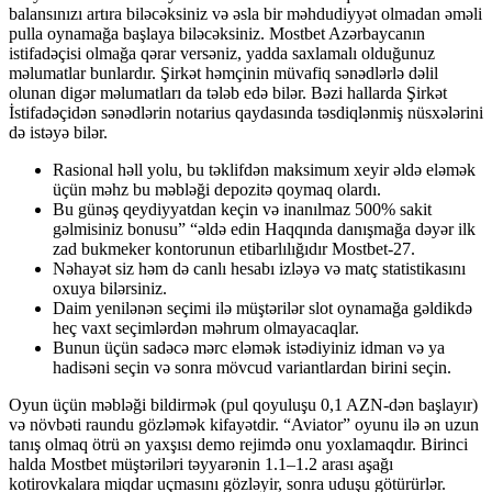
balansınızı artıra biləcəksiniz və əsla bir məhdudiyyət olmadan əməli
pulla oynamağa başlaya biləcəksiniz. Mostbet Azərbaycanın
istifadəçisi olmağa qərar versəniz, yadda saxlamalı olduğunuz
məlumatlar bunlardır. Şirkət həmçinin müvafiq sənədlərlə dəlil
olunan digər məlumatları da tələb edə bilər. Bəzi hallarda Şirkət
İstifadəçidən sənədlərin notarius qaydasında təsdiqlənmiş nüsxələrini
də istəyə bilər.
Rasional həll yolu, bu təklifdən maksimum xeyir əldə eləmək
üçün məhz bu məbləği depozitə qoymaq olardı.
Bu günəş qeydiyyatdan keçin və inanılmaz 500% sakit
gəlmisiniz bonusu” “əldə edin Haqqında danışmağa dəyər ilk
zad bukmeker kontorunun etibarlılığıdır Mostbet-27.
Nəhayət siz həm də canlı hesabı izləyə və matç statistikasını
oxuya bilərsiniz.
Daim yenilənən seçimi ilə müştərilər slot oynamağa gəldikdə
heç vaxt seçimlərdən məhrum olmayacaqlar.
Bunun üçün sadəcə mərc eləmək istədiyiniz idman və ya
hadisəni seçin və sonra mövcud variantlardan birini seçin.
Oyun üçün məbləği bildirmək (pul qoyuluşu 0,1 AZN-dən başlayır)
və növbəti raundu gözləmək kifayətdir. “Aviator” oyunu ilə ən uzun
tanış olmaq ötrü ən yaxşısı demo rejimdə onu yoxlamaqdır. Birinci
halda Mostbet müştəriləri təyyarənin 1.1–1.2 arası aşağı
kotirovkalara miqdar uçmasını gözləyir, sonra uduşu götürürlər.