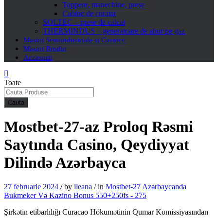
Toppere, manechine, prese
Cabine de curatat
SOLTEC – prese de calcat
THERMINDUS – generatoare de abur pe gaz
Masini Semiindustriale si Casnice
Masini Brodat
Accesorii
Toate
Cauta
Mostbet-27-az Proloq Rəsmi
Saytında Casino, Qeydiyyat
Dilində Azərbayca
27 februarie 2024
/
by
ileana
/
in
Mostbet-27 Azərbaycanda
Bukmeker Və Kazino Bonus 550+250fs - 275
Şirkətin etibarlılığı Curacao Hökumətinin Qumar Komissiyasından