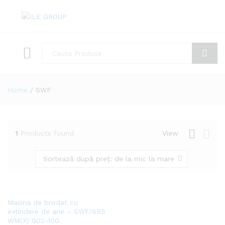
Toate
Cauta
Home
/
SWF
1
Products found
View
Sortează după preț: de la mic la mare
Add
Masina de brodat cu
to
extindere de arie – SWF/SB5
WM(X) 902-100
Wish