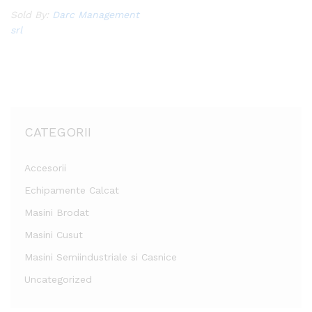
list
Sold By:
Darc Management
srl
CATEGORII
Accesorii
Echipamente Calcat
Masini Brodat
Masini Cusut
Masini Semiindustriale si Casnice
Uncategorized