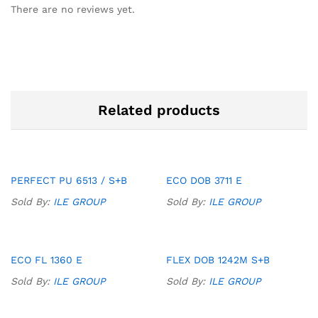
There are no reviews yet.
Related products
Add
Add
PERFECT PU 6513 / S+B
ECO DOB 3711 E
to
to
Sold By:
ILE GROUP
Sold By:
ILE GROUP
Wish
Wish
list
list
Add
Add
ECO FL 1360 E
FLEX DOB 1242M S+B
to
to
Sold By:
ILE GROUP
Sold By:
ILE GROUP
Wish
Wish
list
list