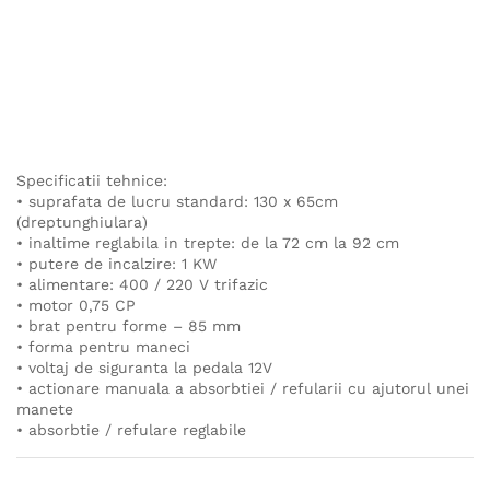
Specificatii tehnice:
• suprafata de lucru standard: 130 x 65cm
(dreptunghiulara)
• inaltime reglabila in trepte: de la 72 cm la 92 cm
• putere de incalzire: 1 KW
• alimentare: 400 / 220 V trifazic
• motor 0,75 CP
• brat pentru forme – 85 mm
• forma pentru maneci
• voltaj de siguranta la pedala 12V
• actionare manuala a absorbtiei / refularii cu ajutorul unei
manete
• absorbtie / refulare reglabile