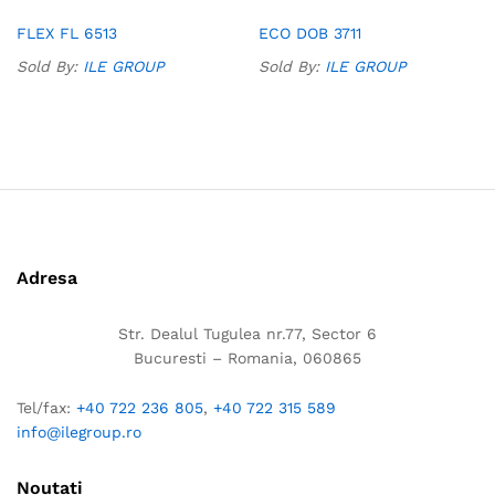
Add
Add
FLEX FL 6513
ECO DOB 3711
to
to
Sold By:
ILE GROUP
Sold By:
ILE GROUP
Wish
Wish
list
list
Adresa
Str. Dealul Tugulea nr.77, Sector 6
Bucuresti – Romania, 060865
Tel/fax:
+40 722 236 805
,
+40 722 315 589
info@ilegroup.ro
Noutati