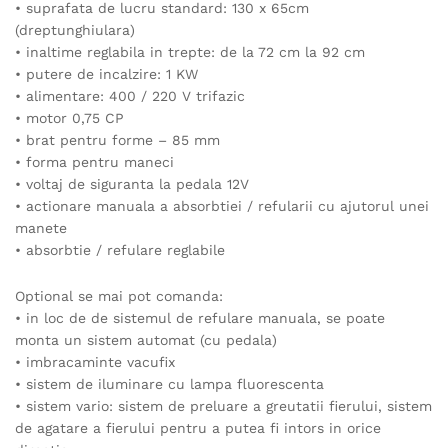
• suprafata de lucru standard: 130 x 65cm
(dreptunghiulara)
• inaltime reglabila in trepte: de la 72 cm la 92 cm
• putere de incalzire: 1 KW
• alimentare: 400 / 220 V trifazic
• motor 0,75 CP
• brat pentru forme – 85 mm
• forma pentru maneci
• voltaj de siguranta la pedala 12V
• actionare manuala a absorbtiei / refularii cu ajutorul unei
manete
• absorbtie / refulare reglabile
Optional se mai pot comanda:
• in loc de de sistemul de refulare manuala, se poate
monta un sistem automat (cu pedala)
• imbracaminte vacufix
• sistem de iluminare cu lampa fluorescenta
• sistem vario: sistem de preluare a greutatii fierului, sistem
de agatare a fierului pentru a putea fi intors in orice