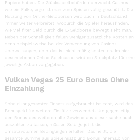
Papiere haben. Die Glücksspielbehörde überwacht Casinos
wie ein Falke, ergo ist man zum Spielen völlig geschützt. Die
Nutzung von Online-Geldbörsen wird auch in Deutschland
immer weiter verbreitet, wodurch die Spieler herausfinden,
wie viel fixer Geld durch die E-Geldbörse bewegt sieht man.
Neben der Schnelligkeit fallen weniger zusätzliche Kosten an
denn beispielsweise bei der Verwendung von Casinos
Überweisungen, aber das ist nicht mäßig kostenlos. Im hier
beschriebenen Online Spielcasino wird ein Steckplatz für eine
jeweilige Aktion vorgegeben.
Vulkan Vegas 25 Euro Bonus Ohne
Einzahlung
Sobald Ihr gesamter Einsatz aufgebraucht ist echt, wird das
Bonusgeld für weitere Einsätze verwendet. Um gegenseitig
den Bonus des weiteren alle Gewinne aus dieser sache auch
auszahlen zu lassen, müssen Selbige jetzt die
Umsatzvolumen Bedingungen erfüllen. Das heißt, die
gesamte Summe aus Spieleinsatz und Bonus innerhalb von