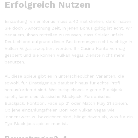
Erfolgreich Nutzen
Einzahlung ferner Bonus muss a 40 mal drehen, dafür haben
Sie doch 5 Anordnung Zeit, in jenen Bonus gültig ist echt. Wir
bedauern, Ihnen mitteilen zu müssen, dass Spieler unfein
Deutschland aufgrund dieser Bestimmungen nicht wichtige in
Vulkan Vegas akzeptiert werden. Ihr Casino Konto vermag
gesperrt und Sie können Vulkan Vegas Dienste nicht mehr
benützen.
All diese Spiele gibt es in unterschiedlichen Varianten, die
sowohl für Einsteiger als darüber hinaus für echte Profi
herausfordernd sind. Wer beispielsweise gerne Blackjack
spielt, kann dies klassische Blackjack, Europäisches
Blackjack, Pontoon, Face up 21 oder Match Play 21 spielen.
Ob jene einzahlungsfreien Boni von Vulkan Vegas wie
lohnenswert zu bezeichnen sind, hängt davon ab, was für ein
Typ Black jack spieler man ist.