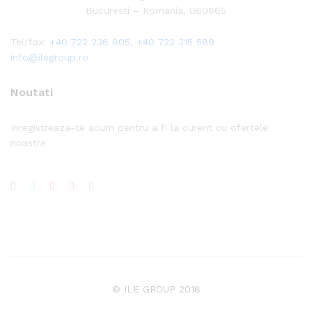
Bucuresti – Romania, 060865
Tel/fax:
+40 722 236 805
,
+40 722 315 589
info@ilegroup.ro
Noutati
Inregistreaza-te acum pentru a fi la curent cu ofertele
noastre
© ILE GROUP 2018