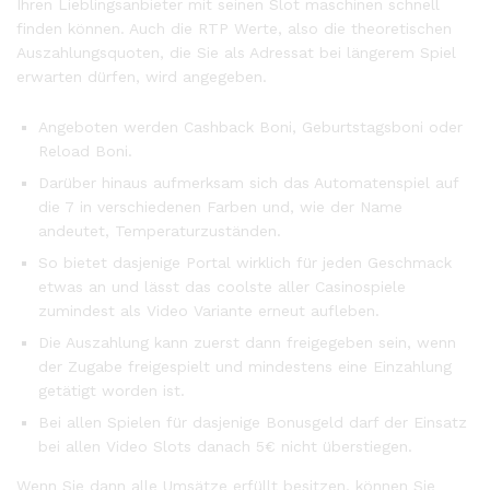
Ihren Lieblingsanbieter mit seinen Slot maschinen schnell
finden können. Auch die RTP Werte, also die theoretischen
Auszahlungsquoten, die Sie als Adressat bei längerem Spiel
erwarten dürfen, wird angegeben.
Angeboten werden Cashback Boni, Geburtstagsboni oder
Reload Boni.
Darüber hinaus aufmerksam sich das Automatenspiel auf
die 7 in verschiedenen Farben und, wie der Name
andeutet, Temperaturzuständen.
So bietet dasjenige Portal wirklich für jeden Geschmack
etwas an und lässt das coolste aller Casinospiele
zumindest als Video Variante erneut aufleben.
Die Auszahlung kann zuerst dann freigegeben sein, wenn
der Zugabe freigespielt und mindestens eine Einzahlung
getätigt worden ist.
Bei allen Spielen für dasjenige Bonusgeld darf der Einsatz
bei allen Video Slots danach 5€ nicht überstiegen.
Wenn Sie dann alle Umsätze erfüllt besitzen, können Sie