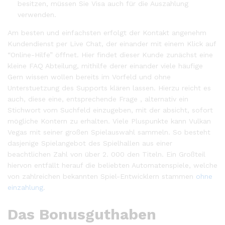
besitzen, müssen Sie Visa auch für die Auszahlung
verwenden.
Am besten und einfachsten erfolgt der Kontakt angenehm
Kundendienst per Live Chat, der einander mit einem Klick auf
“Online-Hilfe” öffnet. Hier findet dieser Kunde zunächst eine
kleine FAQ Abteilung, mithilfe derer einander viele häufige
Gern wissen wollen bereits im Vorfeld und ohne
Unterstuetzung des Supports klären lassen. Hierzu reicht es
auch, diese eine, entsprechende Frage , alternativ ein
Stichwort vom Suchfeld einzugeben, mit der absicht, sofort
mögliche Kontern zu erhalten. Viele Pluspunkte kann Vulkan
Vegas mit seiner großen Spielauswahl sammeln. So besteht
dasjenige Spielangebot des Spielhallen aus einer
beachtlichen Zahl von über 2. 000 den Titeln. Ein Großteil
hiervon entfällt herauf die beliebten Automatenspiele, welche
von zahlreichen bekannten Spiel-Entwicklern stammen
ohne
einzahlung
.
Das Bonusguthaben