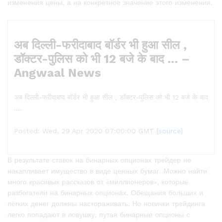
изменения цены, а на конкретное значение этого изменения.
अब दिल्ली-फरीदाबाद बॉर्डर भी हुआ सील ,
डॉक्टर-पुलिस को भी 12 बजे के बाद … –
Angwaal News
अब दिल्ली-फरीदाबाद बॉर्डर भी हुआ सील , डॉक्टर-पुलिस को भी 12 बजे के बाद
….
Posted: Wed, 29 Apr 2020 07:00:00 GMT [
source
]
В результате ставок на бинарных опционах трейдер не
накапливает имущество в виде ценных бумаг. Можно найти
много красивых рассказов от «миллионеров», которые
разбогатели на бинарных опционах. Обещания больших и
лёгких денег должны настораживать. Но новички трейдинга
легко попадают в ловушку, путая бинарные опционы с