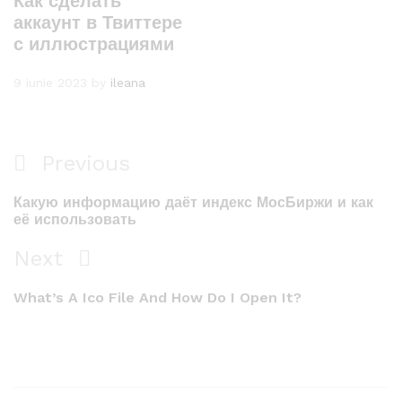
Как сделать
аккаунт в Твиттере
с иллюстрациями
9 iunie 2023
by
ileana
Navigare
Previous
Previous
în
Post
Какую информацию даёт индекс МосБиржи и как
articole
её использовать
Next
Next
Post
What’s A Ico File And How Do I Open It?