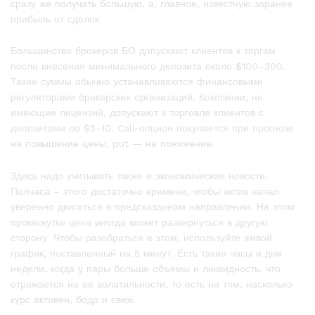
сразу же получать большую, а, главное, известную заранее
прибыль от сделок.
Большинство брокеров БО допускают клиентов к торгам
после внесения минимального депозита около $100–300.
Такие суммы обычно устанавливаются финансовыми
регуляторами брокерских организаций. Компании, не
имеющие лицензий, допускают к торговле клиентов с
депозитами по $5–10. Call-опцион покупается при прогнозе
на повышение цены, put — на понижение.
Здесь надо учитывать также и экономические новости.
Полчаса – этого достаточно времени, чтобы актив начал
уверенно двигаться в предсказанном направлении. На этом
промежутке цена иногда может развернуться в другую
сторону. Чтобы разобраться в этом, используйте живой
график, поставленный на 5 минут. Есть такие часы и дни
недели, когда у пары больше объемы и ликвидность, что
отражается на ее волатильности, то есть на том, насколько
курс активен, бодр и свеж.